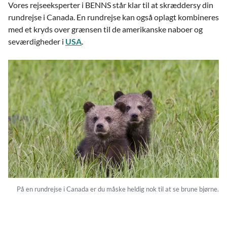
Vores rejseeksperter i BENNS står klar til at skræddersy din
rundrejse i Canada. En rundrejse kan også oplagt kombineres
med et kryds over grænsen til de amerikanske naboer og
seværdigheder i
USA
.
På en rundrejse i Canada er du måske heldig nok til at se brune bjørne.