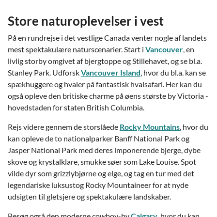
Store naturoplevelser i vest
På en rundrejse i det vestlige Canada venter nogle af landets
mest spektakulære naturscenarier. Start i
Vancouver
, en
livlig storby omgivet af bjergtoppe og Stillehavet, og se bl.a.
Stanley Park. Udforsk
Vancouver Island
, hvor du bl.a. kan se
spækhuggere og hvaler på fantastisk hvalsafari. Her kan du
også opleve den britiske charme på øens største by Victoria -
hovedstaden for staten British Columbia.
Rejs videre gennem de storslåede
Rocky Mountains
, hvor du
kan opleve de to nationalparker Banff National Park og
Jasper National Park med deres imponerende bjerge, dybe
skove og krystalklare, smukke søer som Lake Louise. Spot
vilde dyr som grizzlybjørne og elge, og tag en tur med det
legendariske luksustog Rocky Mountaineer for at nyde
udsigten til gletsjere og spektakulære landskaber.
Besøg også den moderne cowboy-by
Calgary
, hvor du kan