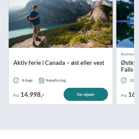
Rundrejse
Aktiv ferie i Canada – øst eller vest
Østkys
Falls 
8 dage
Rejseforslag
12 da
14.998,-
16.
Se rejsen
Fra
Fra