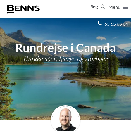
Søg
Menu
Luk
65 65 65 64
Vis resultater for:
Alle
Ferierejser
Rundrejse i Canada
Firma- og temarejser
Studierejser
Unikke søer, bjerge og storbyer