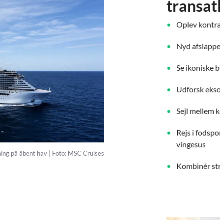
transat
Oplev kontra
Nyd afslappe
Se ikoniske 
Udforsk ekso
Sejl mellem k
Rejs i fodsp
vingesus
ing på åbent hav | Foto: MSC Cruises
Kombinér str