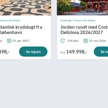
st pris, fast afrejse
Krydstogt / Fast pris, fast afrejse
lantisk krydstogt fra
Jorden rundt med Cost
l København
Deliziosa 2026/2027
ys
02. apr. 2027
139 days
25. nov. 2026
498,-
149.998,-
Se rejsen
Se r
Fra