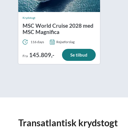
Krydstogt
MSC World Cruise 2028 med
MSC Magnifica
116 days
Rejseforslag
145.809,-
Se tilbud
Fra
Transatlantisk krydstogt