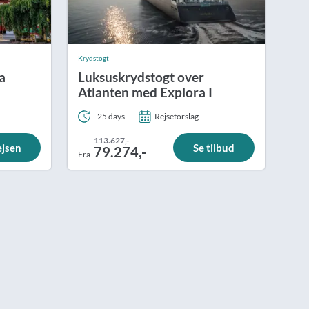
Krydstogt
a
Luksuskrydstogt over
Atlanten med Explora I
25 days
Rejseforslag
113.627,-
ejsen
Se tilbud
79.274,-
Fra