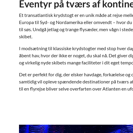
Eventyr på tværs af kontin
Et transatlantisk krydstogt er en unik måde at rejse mell
Europa til Syd- og Nordamerika eller omvendt – hvor du vir
til søs. Undgå jetlag og trange flysæder, men vågn i stede
skibet.
I modsætning til klassiske krydstogter med stop hver dag
åbent hav, hvor der ikke er noget, du skal nå. Det giver di
og virkelig nyde skibets mange faciliteter i dit eget tempo
Det er perfekt for dig, der elsker havdage, forkælelse o
samtidig vil opleve spændende destinationer på tværs a
til en flyrejse bliver selve overfarten over Atlanten en u