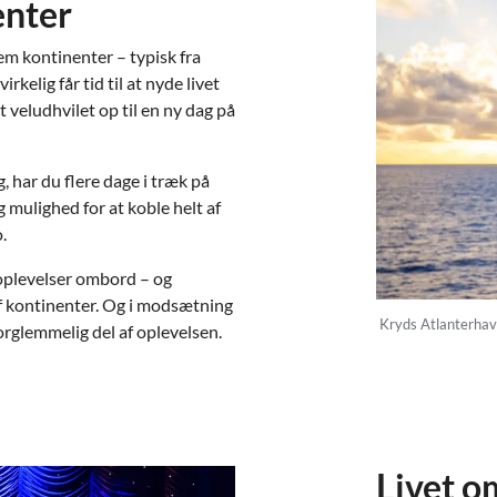
enter
em kontinenter – typisk fra
kelig får tid til at nyde livet
t veludhvilet op til en ny dag på
, har du flere dage i træk på
g mulighed for at koble helt af
.
g oplevelser ombord – og
f kontinenter. Og i modsætning
Kryds Atlanterhave
forglemmelig del af oplevelsen.
Livet o