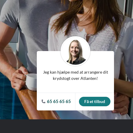
ean
Jeg kan hjælpe med at arrangere dit
krydstogt over Atlanten!
65 65 65 65
Få et tilbud