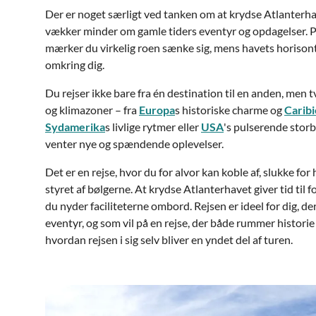
Der er noget særligt ved tanken om at krydse Atlanterhav
vækker minder om gamle tiders eventyr og opdagelser. På
mærker du virkelig roen sænke sig, mens havets horisont
omkring dig.
Du rejser ikke bare fra én destination til en anden, men 
og klimazoner – fra
Europa
s historiske charme og
Carib
Sydamerika
s livlige rytmer eller
USA
's pulserende storb
venter nye og spændende oplevelser.
Det er en rejse, hvor du for alvor kan koble af, slukke f
styret af bølgerne. At krydse Atlanterhavet giver tid til 
du nyder faciliteterne ombord. Rejsen er ideel for dig, d
eventyr, og som vil på en rejse, der både rummer historie
hvordan rejsen i sig selv bliver en yndet del af turen.