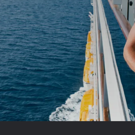
Royal Caribb
VIVA Cruises
ika