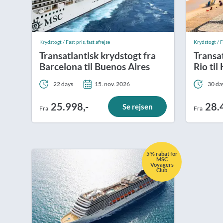
Krydstogt / Fast pris, fast afrejse
Krydstogt / Fa
Transatlantisk krydstogt fra
Transat
Barcelona til Buenos Aires
Rio ti
22 days
15. nov. 2026
30 da
25.998,-
28.
Se rejsen
Fra
Fra
5 % rabat for
MSC
Voyagers
Club