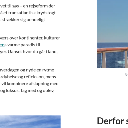
et til søs – en rejseform der
 et transatlantisk krydstogt
 strækker sig uendeligt
tværs over kontinenter, kulturer
ien
s varme paradis til
yer. Uanset hvor du går i land,
or hverdagen og nyde en rytme
Ny
fordybelse og refleksion, mens
er vil kombinere afslapning med
 og luksus. Tag med og oplev,
Derfor 