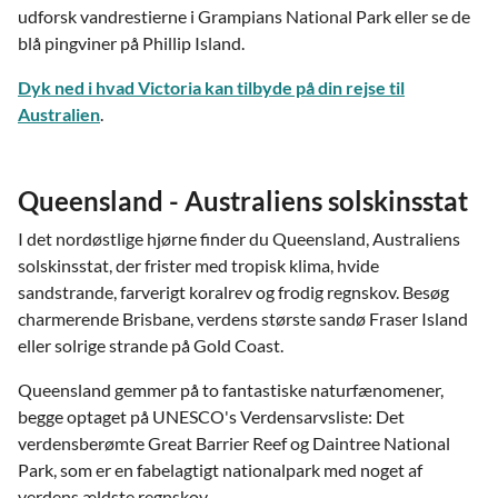
udforsk vandrestierne i Grampians National Park eller se de
blå pingviner på Phillip Island.
Dyk ned i hvad Victoria kan tilbyde på din rejse til
Australien
.
Queensland - Australiens solskinsstat
I det nordøstlige hjørne finder du Queensland, Australiens
solskinsstat, der frister med tropisk klima, hvide
sandstrande, farverigt koralrev og frodig regnskov. Besøg
charmerende Brisbane, verdens største sandø Fraser Island
eller solrige strande på Gold Coast.
Queensland gemmer på to fantastiske naturfænomener,
begge optaget på UNESCO's Verdensarvsliste: Det
verdensberømte Great Barrier Reef og Daintree National
Park, som er en fabelagtigt nationalpark med noget af
verdens ældste regnskov.