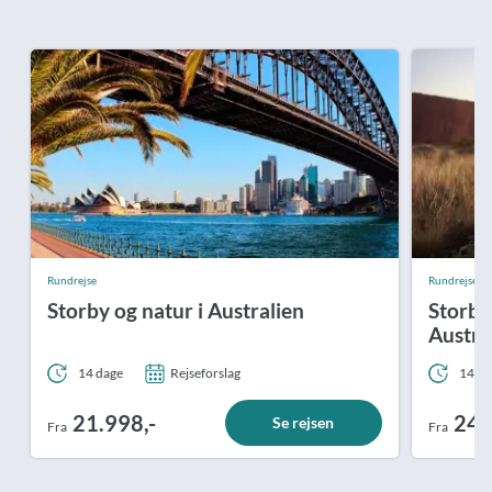
Rundrejse
Rundrejse
Storby og natur i Australien
Storby,
Austra
14 dage
Rejseforslag
14 da
21.998,-
24.
Se rejsen
Fra
Fra