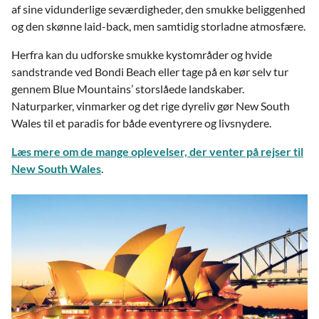
af sine vidunderlige seværdigheder, den smukke beliggenhed
og den skønne laid-back, men samtidig storladne atmosfære.
Herfra kan du udforske smukke kystområder og hvide
sandstrande ved Bondi Beach eller tage på en kør selv tur
gennem Blue Mountains’ storslåede landskaber.
Naturparker, vinmarker og det rige dyreliv gør New South
Wales til et paradis for både eventyrere og livsnydere.
Læs mere om de mange oplevelser, der venter på rejser til
New South Wales
.