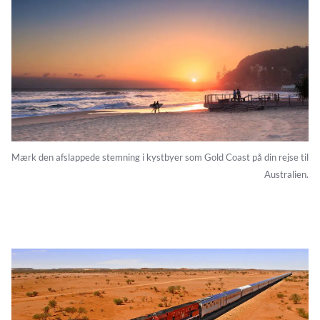
ikoniske outback i Red Centre i
Northern Territory
. Intet
andet sted mærkes landets nerve bedre end her. I Kakadu
National Park kan du opleve ældgamle klippemalerier og Red
Centre byder på tre legendariske og hellige aboriginersteder:
Uluru, Kata Tjuta og Watarrka. Alle steder, som du kan
besøge på samme tidspunkt på en lille rundrejse her.
Mærk den afslappede stemning i kystbyer som Gold Coast på din rejse til
Australien.