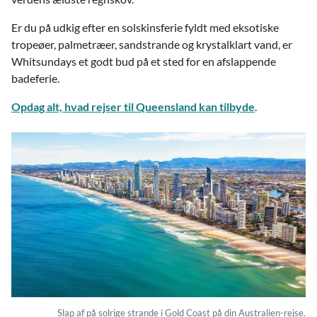
Er du på udkig efter en solskinsferie fyldt med eksotiske
tropeøer, palmetræer, sandstrande og krystalklart vand, er
Whitsundays et godt bud på et sted for en afslappende
badeferie.
Opdag alt, hvad rejser til Queensland kan tilbyde
.
Slap af på solrige strande i Gold Coast på din Australien-rejse.