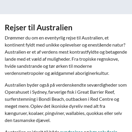
Rejser til Australien
Drømmer du om en eventyrlig rejse til Australien, et
kontinent fyldt med unikke oplevelser og enestående natur?
Australien er et af verdens mest kontrastfyldte og betagende
lande med et væld af muligheder. Fra tropiske regnskove,
hvide sandstrande og tør ørken til moderne
verdensmetropoler og ældgammel aboriginerkultur.
Australien byder også på verdenskendte seværdigheder som
Operahuset i Sydney, farverige fisk i Great Barrier Reef,
surferstemning i Bondi Beach, outbacken i Red Centre og
meget mere. Oplev det ikoniske dyreliv med alt fra
kænguruer, koalaer, pingviner, wallabies, quokkas eller selv
den tasmanske djævel.
Australien er ideelt til både
rundrejser
og
kør selv ferie
,