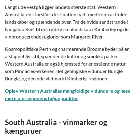
Langt ude vestpå ligger landets største stat, Western
Australia, en storslået destination fyldt med kontrastfulde
landskaber og spændende byer. Fra de hvide sandstrande i
Ningaloo Reef til det røde ørkenlandskab i Kimberley og de
vinproducerende regioner som Margaret River.
Kosmopolitiske Perth og charmerende Broome byder på en
afslappet livsstil, spændende kultur og smukke parker.
Western Australia er også hjemsted for enestående natur
som Pinnacles-ørkenen, det geologiske vidunder Bungle
Bungle, og den øde vildmark i Kimberly-regionen.
Oplev Western Australias mangfoldige vidundere og læse
mere om regionens højdepunkter
.
South Australia - vinmarker og
kænguruer