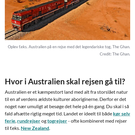
Oplev f.eks. Australien på en rejse med det legendariske tog, The Ghan.
Credit: The Ghan.
Hvor i Australien skal rejsen gå til?
Australien er et kæmpestort land med alt fra storslået natur
til en af verdens ældste kulturer aboriginerne. Derfor er det
noget nær umuligt at besøge det hele på én gang. Du skal i så
fald afsætte rigtig meget tid. Landet er ideelt til både
kør selv
ferie
,
rundrejser
og
togrejser
- ofte kombineret med rejser
til f.eks.
New Zealand
.