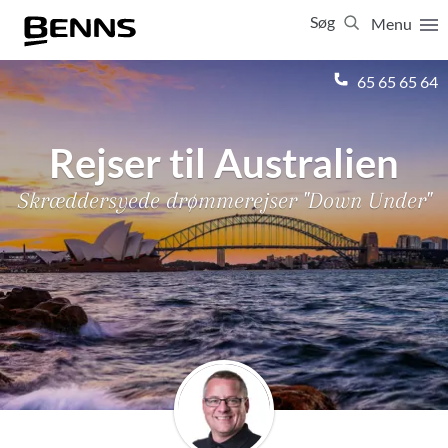
Søg
Menu
Luk
65 65 65 64
Vis resultater for:
Alle
Ferierejser
Rejser til Australien
Firma- og temarejser
Studierejser
Skræddersyede drømmerejser "Down Under"