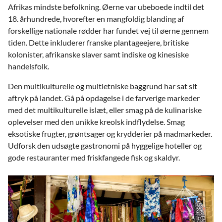
Afrikas mindste befolkning. Øerne var ubeboede indtil det
18. århundrede, hvorefter en mangfoldig blanding af
forskellige nationale rødder har fundet vej til øerne gennem
tiden. Dette inkluderer franske plantageejere, britiske
kolonister, afrikanske slaver samt indiske og kinesiske
handelsfolk.
Den multikulturelle og multietniske baggrund har sat sit
aftryk på landet. Gå på opdagelse i de farverige markeder
med det multikulturelle islæt, eller smag på de kulinariske
oplevelser med den unikke kreolsk indflydelse. Smag
eksotiske frugter, grøntsager og krydderier på madmarkeder.
Udforsk den udsøgte gastronomi på hyggelige hoteller og
gode restauranter med friskfangede fisk og skaldyr.