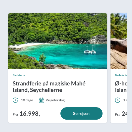
Badeferie
Badeferie
Strandferie på magiske Mahé
Ø-hop 
Island, Seychellerne
Island
10 dage
Rejseforslag
17 da
16.998,-
24.
Se rejsen
Fra
Fra