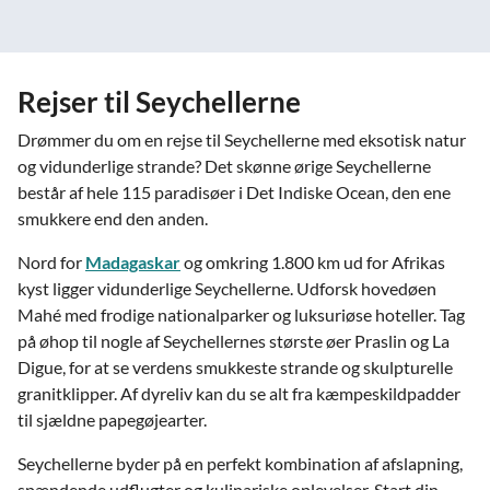
Rejser til Seychellerne
Drømmer du om en rejse til Seychellerne med eksotisk natur
og vidunderlige strande? Det skønne ørige Seychellerne
består af hele 115 paradisøer i Det Indiske Ocean, den ene
smukkere end den anden.
Nord for
Madagaskar
og omkring 1.800 km ud for Afrikas
kyst ligger vidunderlige Seychellerne. Udforsk hovedøen
Mahé med frodige nationalparker og luksuriøse hoteller. Tag
på øhop til nogle af Seychellernes største øer Praslin og La
Digue, for at se verdens smukkeste strande og skulpturelle
granitklipper. Af dyreliv kan du se alt fra kæmpeskildpadder
til sjældne papegøjearter.
Seychellerne byder på en perfekt kombination af afslapning,
spændende udflugter og kulinariske oplevelser. Start din