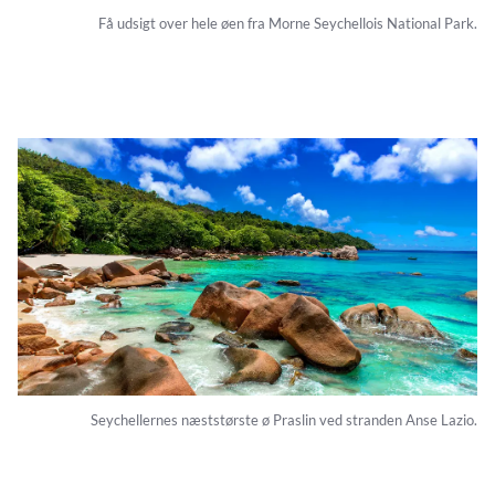
Få udsigt over hele øen fra Morne Seychellois National Park.
Seychellernes næststørste ø Praslin ved stranden Anse Lazio.