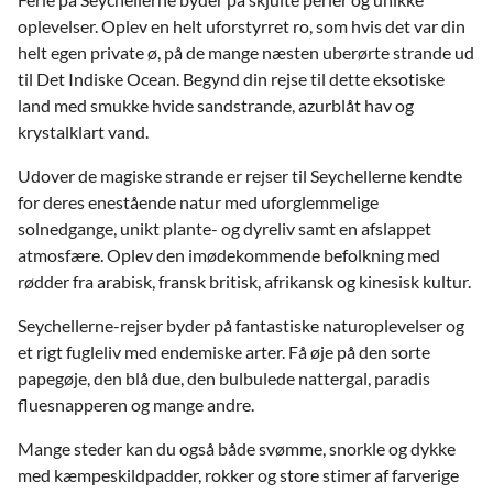
oplevelser. Oplev en helt uforstyrret ro, som hvis det var din
helt egen private ø, på de mange næsten uberørte strande ud
til Det Indiske Ocean. Begynd din rejse til dette eksotiske
land med smukke hvide sandstrande, azurblåt hav og
krystalklart vand.
Udover de magiske strande er rejser til Seychellerne kendte
for deres enestående natur med uforglemmelige
solnedgange, unikt plante- og dyreliv samt en afslappet
atmosfære. Oplev den imødekommende befolkning med
rødder fra arabisk, fransk britisk, afrikansk og kinesisk kultur.
Seychellerne-rejser byder på fantastiske naturoplevelser og
et rigt fugleliv med endemiske arter. Få øje på den sorte
papegøje, den blå due, den bulbulede nattergal, paradis
fluesnapperen og mange andre.
Mange steder kan du også både svømme, snorkle og dykke
med kæmpeskildpadder, rokker og store stimer af farverige