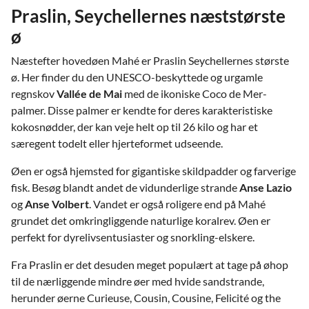
Praslin, Seychellernes næststørste
ø
Næstefter hovedøen Mahé er Praslin Seychellernes største
ø. Her finder du den UNESCO-beskyttede og urgamle
regnskov
Vallée de Mai
med de ikoniske Coco de Mer-
palmer. Disse palmer er kendte for deres karakteristiske
kokosnødder, der kan veje helt op til 26 kilo og har et
særegent todelt eller hjerteformet udseende.
Øen er også hjemsted for gigantiske skildpadder og farverige
fisk. Besøg blandt andet de vidunderlige strande
Anse Lazio
og
Anse Volbert
. Vandet er også roligere end på Mahé
grundet det omkringliggende naturlige koralrev. Øen er
perfekt for dyrelivsentusiaster og snorkling-elskere.
Fra Praslin er det desuden meget populært at tage på øhop
til de nærliggende mindre øer med hvide sandstrande,
herunder øerne Curieuse, Cousin, Cousine, Felicité og the