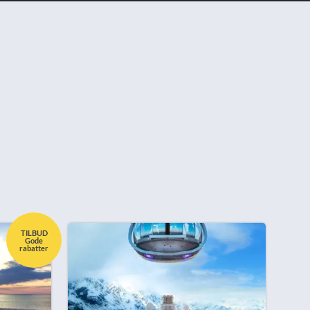
TILBUD
Gode
rabatter