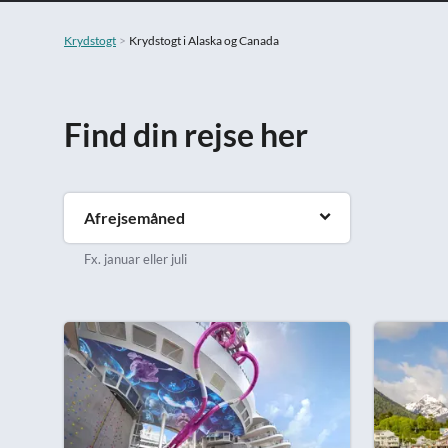
Krydstogt
Krydstogt i Alaska og Canada
Find din rejse her
Afrejsemåned
Fx. januar eller juli