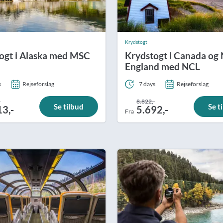
Krydstogt
ogt i Alaska med MSC
Krydstogt i Canada og
England med NCL
s
Rejseforslag
7 days
Rejseforslag
-
8.822,-
Se tilbud
Se t
13,-
5.692,-
Fra