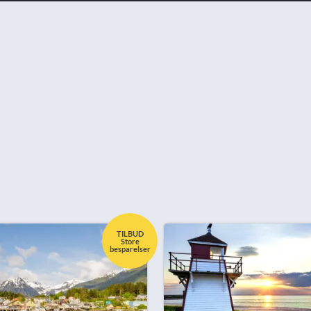
TILBUD
Store
besparelser