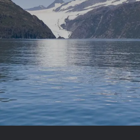
Royal Caribb
VIVA Cruises
ika