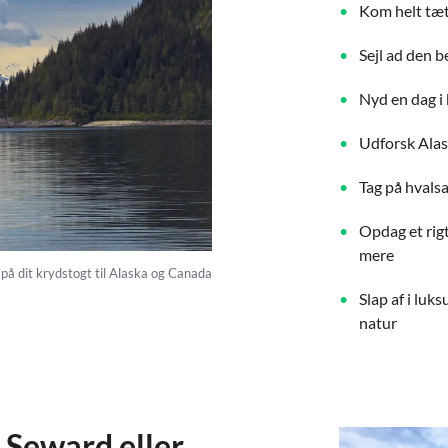
Kom helt tæt
Sejl ad den b
Nyd en dag i 
Udforsk Alas
Tag på hvalsa
Opdag et rig
mere
 på dit krydstogt til Alaska og Canada
Slap af i luk
natur
 Seward eller