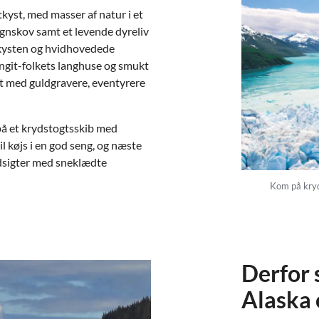
kyst, med masser af natur i et
gnskov samt et levende dyreliv
 kysten og hvidhovedede
ingit-folkets langhuse og smukt
dt med guldgravere, eventyrere
 på et krydstogtsskib med
l køjs i en god seng, og næste
dsigter med sneklædte
Kom på kryd
Derfor 
Alaska