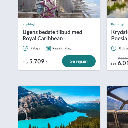
Krydstogt
Krydstogt
Ugens bedste tilbud med
Krydst
Royal Caribbean
Poesia
7 days
Rejseforslag
8 day
7.583,
5.709,-
Se rejsen
6.0
Fra
Fra