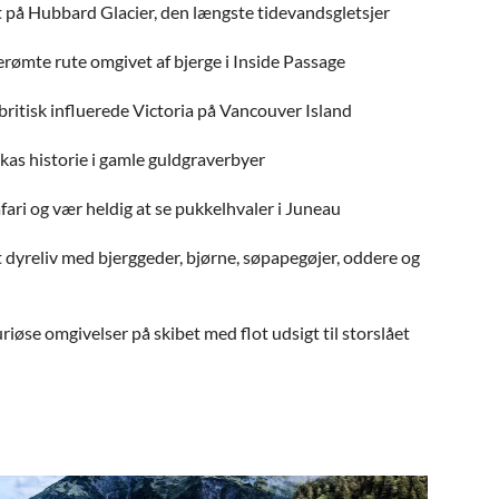
 på Hubbard Glacier, den længste tidevandsgletsjer
erømte rute omgivet af bjerge i Inside Passage
britisk influerede Victoria på Vancouver Island
kas historie i gamle guldgraverbyer
fari og vær heldig at se pukkelhvaler i Juneau
t dyreliv med bjerggeder, bjørne, søpapegøjer, oddere og
suriøse omgivelser på skibet med flot udsigt til storslået