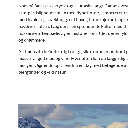
Kom på fantastisk krydstogt til Alaska langs Canada vest
skærgårdslignende miljø med dybe fjorde, tempereret re
med hvaler og spækhuggere i havet, brune bjørne langs
havørne i luften. Læg dertil en spændende kultur med tl
udskårne totempæle, og en historie i området der er fyl
og drømmere.
Alt imens du befinder dig i rolige, sikre rammer ombord
masser af god mad og vine. Hver aften kan du lægge dig ti
morgen vågner du op til endnu en dag med betagende u
bjergtinder og vild natur.