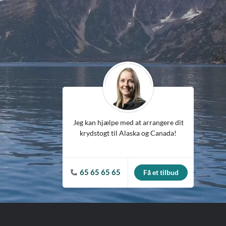
ean
Jeg kan hjælpe med at arrangere dit
krydstogt til Alaska og Canada!
65 65 65 65
Få et tilbud