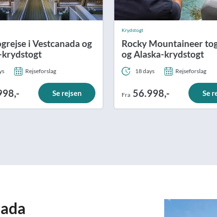
Krydstogt
ogrejse i Vestcanada og
Rocky Mountaineer tog
-krydstogt
og Alaska-krydstogt
ys
Rejseforslag
18 days
Rejseforslag
998,-
56.998,-
Se rejsen
Se r
Fra
nada