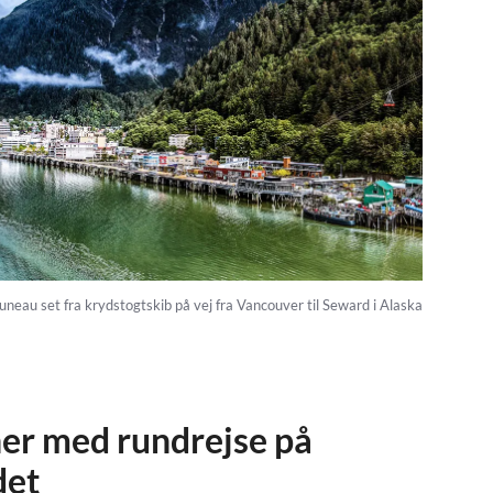
uneau set fra krydstogtskib på vej fra Vancouver til Seward i Alaska
er med rundrejse på
det