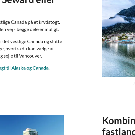
stlige Canada på et krydstogt.
en vej - begge dele er muligt.
 i det vestlige Canada og slutte
age, hvorfra du kan vælge at
g sejle til Vancouver.
gt til Alaska og Canada
.
J
Kombin
fastlan