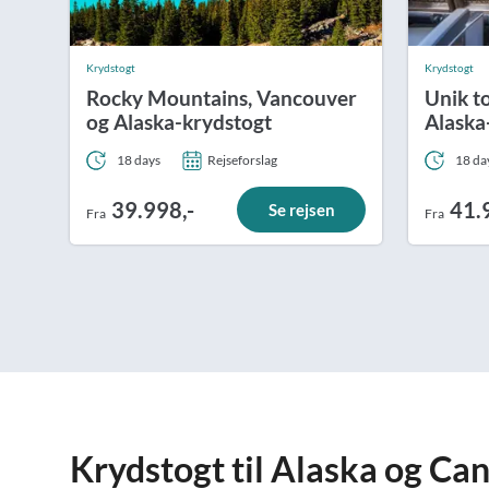
Krydstogt
Krydstogt
Rocky Mountains, Vancouver
Unik t
og Alaska-krydstogt
Alaska
18 days
Rejseforslag
18 da
39.998,-
41.
Se rejsen
Fra
Fra
Krydstogt til Alaska og Ca