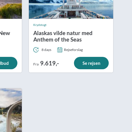
Krydstogt
 New
Alaskas vilde natur med
Anthem of the Seas
8 days
Rejseforslag
9.619,-
ilbud
Se rejsen
Fra