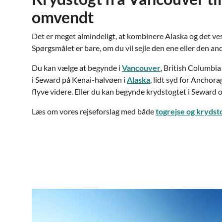
omvendt
Det er meget almindeligt, at kombinere Alaska og det ve
Spørgsmålet er bare, om du vil sejle den ene eller den and
Du kan vælge at begynde i
Vancouver
, British Columbia
i Seward på Kenai-halvøen i
Alaska
, lidt syd for Anchor
flyve videre. Eller du kan begynde krydstogtet i Seward o
Læs om vores rejseforslag med både
togrejse og krydsto