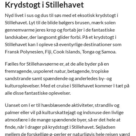
Krydstogt i Stillehavet
Nyd livet i sus og dus til søs med et eksotisk krydstogt i
Stillehavet. Lyt til de blide bølgers brusen, mærk solen
gennemvarme jeres krop og fortab jer i de fantastiske
landskaber, der langsomt glider forbi. På et krydstogt i
Stillehavet kan I opleve så eventyrlige destinationer som
Fransk Polynesien, Fiji, Cook Islands, Tonga og Samoa.
Fælles for Stillehavsøerne er, at de alle byder på en
fremragende, uspoleret natur, betagende, tropiske
sandstrande samt spændende og anderledes by- og
kulturoplevelser. Med et cruise i Stillehavet kommer I tæt på
alle disse fantastiske oplevelser.
Uanset om I er til hæsblæsende aktiviteter, strandliv og
palmer eller vil på kulturskattejagt og indsnuse den livlige
atmosfære i de mange spændende byer, så er det hele at
finde, når I drager på krydstogt i Stillehavet. Sejladsen
mellem de forskellige ø-perler er naturligvis hele rejsen værd