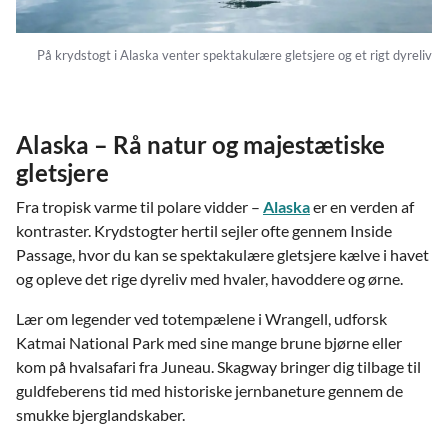
På krydstogt i Alaska venter spektakulære gletsjere og et rigt dyreliv
Alaska – Rå natur og majestætiske
gletsjere
Fra tropisk varme til polare vidder –
Alaska
er en verden af
kontraster. Krydstogter hertil sejler ofte gennem Inside
Passage, hvor du kan se spektakulære gletsjere kælve i havet
og opleve det rige dyreliv med hvaler, havoddere og ørne.
Lær om legender ved totempælene i Wrangell, udforsk
Katmai National Park med sine mange brune bjørne eller
kom på hvalsafari fra Juneau. Skagway bringer dig tilbage til
guldfeberens tid med historiske jernbaneture gennem de
smukke bjerglandskaber.