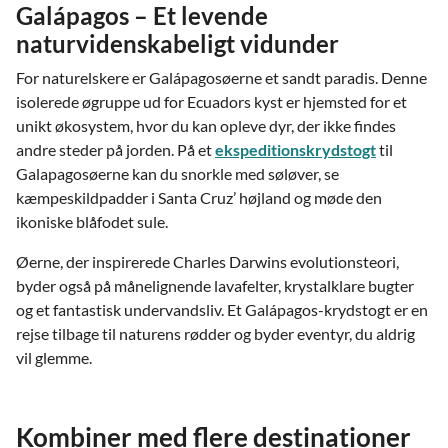
Galápagos – Et levende
naturvidenskabeligt vidunder
For naturelskere er Galápagosøerne et sandt paradis. Denne
isolerede øgruppe ud for Ecuadors kyst er hjemsted for et
unikt økosystem, hvor du kan opleve dyr, der ikke findes
andre steder på jorden. På et
ekspeditionskrydstogt
til
Galapagosøerne kan du snorkle med søløver, se
kæmpeskildpadder i Santa Cruz’ højland og møde den
ikoniske blåfodet sule.
Øerne, der inspirerede Charles Darwins evolutionsteori,
byder også på månelignende lavafelter, krystalklare bugter
og et fantastisk undervandsliv. Et Galápagos-krydstogt er en
rejse tilbage til naturens rødder og byder eventyr, du aldrig
vil glemme.
Kombiner med flere destinationer