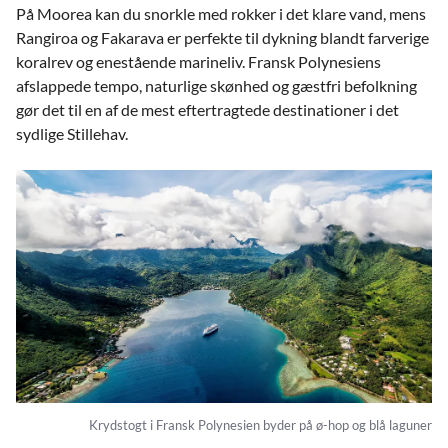
På Moorea kan du snorkle med rokker i det klare vand, mens
Rangiroa og Fakarava er perfekte til dykning blandt farverige
koralrev og enestående marineliv. Fransk Polynesiens
afslappede tempo, naturlige skønhed og gæstfri befolkning
gør det til en af de mest eftertragtede destinationer i det
sydlige Stillehav.
Krydstogt i Fransk Polynesien byder på ø-hop og blå laguner