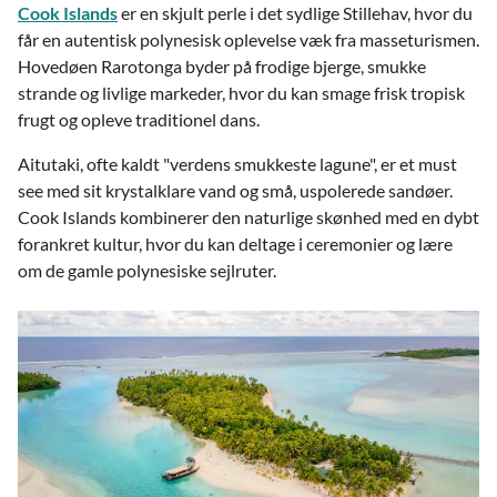
Cook Islands
er en skjult perle i det sydlige Stillehav, hvor du
får en autentisk polynesisk oplevelse væk fra masseturismen.
Hovedøen Rarotonga byder på frodige bjerge, smukke
strande og livlige markeder, hvor du kan smage frisk tropisk
frugt og opleve traditionel dans.
Aitutaki, ofte kaldt "verdens smukkeste lagune", er et must
see med sit krystalklare vand og små, uspolerede sandøer.
Cook Islands kombinerer den naturlige skønhed med en dybt
forankret kultur, hvor du kan deltage i ceremonier og lære
om de gamle polynesiske sejlruter.