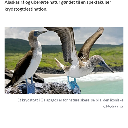
Alaskas rå og uberørte natur gør det til en spektakulær
krydstogtdestination.
Et krydstogt i Galapagos er for naturelskere, se bl.a. den ikoniske
blåfodet sule