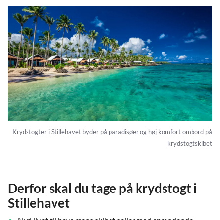
Krydstogter i Stillehavet byder på paradisøer og høj komfort ombord på
krydstogtskibet
Derfor skal du tage på krydstogt i
Stillehavet
Nyd livet til havs mens skibet sejler mod spændende