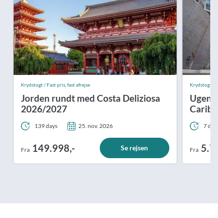
Krydstogt / Fast pris, fast afrejse
Krydstogt
Jorden rundt med Costa Deliziosa
Ugens 
2026/2027
Carib
139 days
25. nov. 2026
7 day
149.998,-
5.7
Se rejsen
Fra
Fra