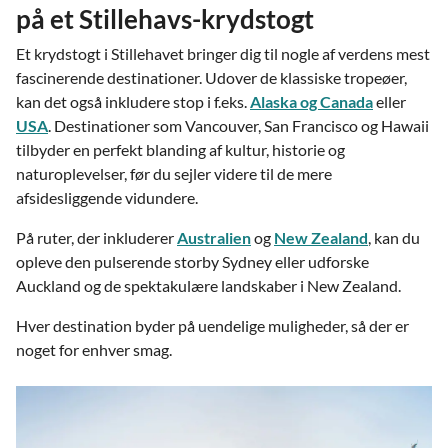
på et Stillehavs-krydstogt
Et krydstogt i Stillehavet bringer dig til nogle af verdens mest
fascinerende destinationer. Udover de klassiske tropeøer,
kan det også inkludere stop i f.eks.
Alaska og Canada
eller
USA
. Destinationer som Vancouver, San Francisco og Hawaii
tilbyder en perfekt blanding af kultur, historie og
naturoplevelser, før du sejler videre til de mere
afsidesliggende vidundere.
På ruter, der inkluderer
Australien
og
New Zealand
, kan du
opleve den pulserende storby Sydney eller udforske
Auckland og de spektakulære landskaber i New Zealand.
Hver destination byder på uendelige muligheder, så der er
noget for enhver smag.