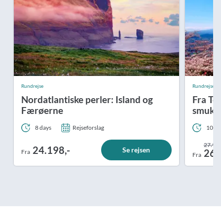
Rundrejse
Rundrejse / Fa
Nordatlantiske perler: Island og
Fra Tok
Færøerne
smukke
8 days
Rejseforslag
10 da
27.998
24.198,-
Se rejsen
26.
Fra
Fra