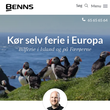
Søg
Menu
Luk
65 65 65 64
Vis resultater for:
Alle
Ferierejser
Kør selv ferie i Europa
Firma- og temarejser
Studierejser
Bilferie i Island og på Færøerne