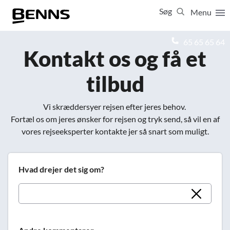
Søg
Menu
Luk
65 65 65 64
Kontakt os og få et
Vis resultater for:
tilbud
Alle
Ferierejser
Firma- og temarejser
Studierejser
Vi skræddersyer rejsen efter jeres behov.
Fortæl os om jeres ønsker for rejsen og tryk send, så vil en af
vores rejseeksperter kontakte jer så snart som muligt.
Hvad drejer det sig om?