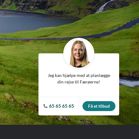
ean
Jeg kan hjælpe med at planlægge
din rejse til Færøerne!
65 65 65 65
Få et tilbud