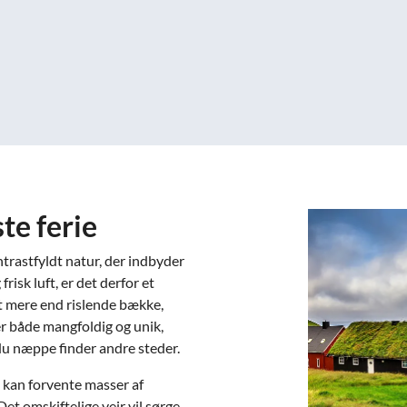
te ferie
ntrastfyldt natur, der indbyder
frisk luft, er det derfor et
t mere end rislende bække,
er både mangfoldig og unik,
du næppe finder andre steder.
u kan forvente masser af
Det omskiftelige vejr vil sørge