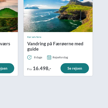
Kør selv ferie
tværs
Vandring på Færøerne med
guide
8 dage
Rejseforslag
16.498,-
ejsen
Se rejsen
Fra