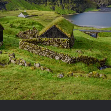
Royal Caribb
VIVA Cruises
ika