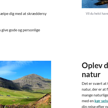
 hjælpe dig med at skræddersy
Vil du helst hav
 give gode og personlige
Oplev d
natur
Det er svært a
natur, der er at 
mange naturlige
med en
kør selv
din rejse efter 