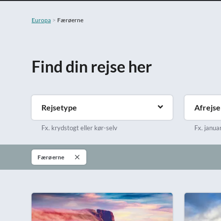
Europa
Færøerne
Find din rejse her
Rejsetype
Afrejs
Fx. krydstogt eller kør-selv
Fx. januar 
Færøerne