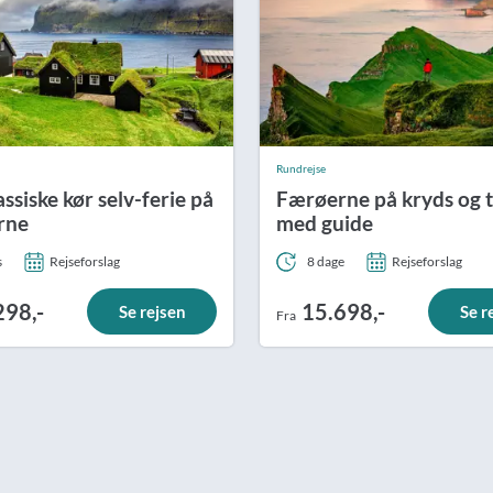
Rundrejse
ssiske kør selv-ferie på
Færøerne på kryds og 
rne
med guide
s
Rejseforslag
8 dage
Rejseforslag
298,-
15.698,-
Se rejsen
Se r
Fra