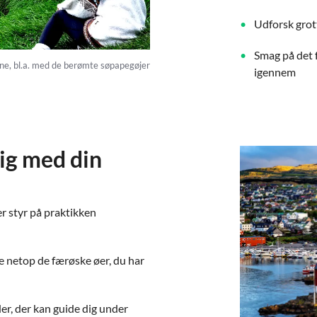
Udforsk grott
Smag på det 
erne, bl.a. med de berømte søpapegøjer
igennem
ig med din
er styr på praktikken
ge netop de færøske øer, du har
er, der kan guide dig under