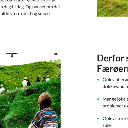
ra dag til dag. Og uanset om det
t altid være unikt og smukt.
Derfor s
Færøer
Oplev uberørt
drikkevand o
Mange lokale
problemer og
Oplev store 
suler