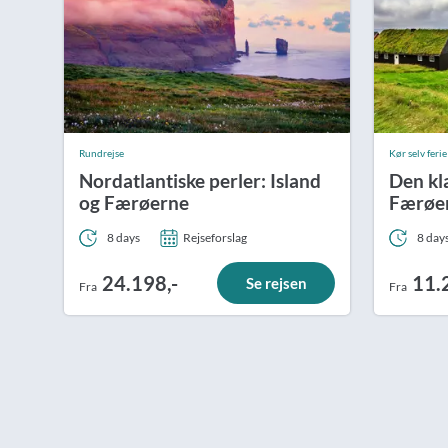
Rundrejse
Kør selv ferie
Nordatlantiske perler: Island
Den kla
og Færøerne
Færøe
8 days
Rejseforslag
8 day
24.198,-
11.
Se rejsen
Fra
Fra