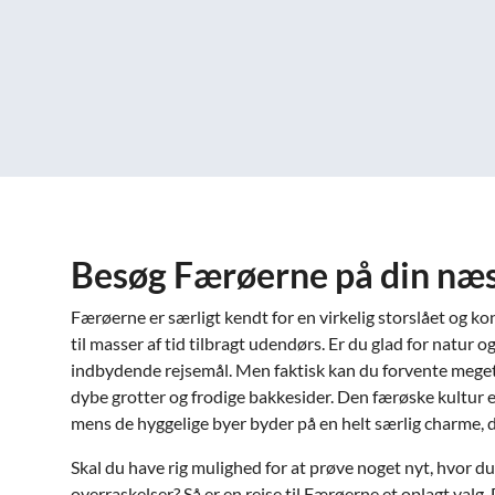
Besøg Færøerne på din næs
Færøerne er særligt kendt for en virkelig storslået og ko
til masser af tid tilbragt udendørs. Er du glad for natur og 
indbydende rejsemål. Men faktisk kan du forvente mege
dybe grotter og frodige bakkesider. Den færøske kultur 
mens de hyggelige byer byder på en helt særlig charme, 
Skal du have rig mulighed for at prøve noget nyt, hvor d
overraskelser? Så er en rejse til Færøerne et oplagt valg. 