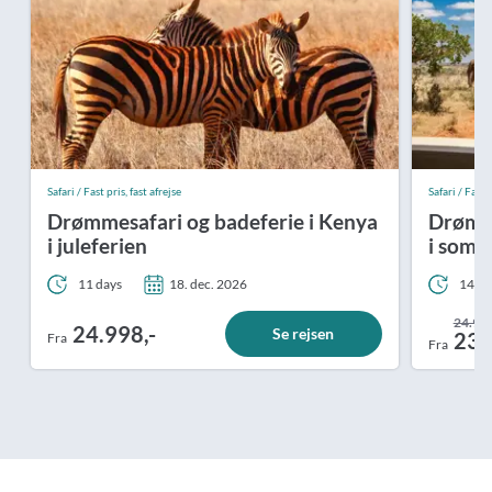
Safari / Fast pris, fast afrejse
Safari / Fast p
Drømmesafari og badeferie i Kenya
Drømme
i juleferien
i somm
11 days
18. dec. 2026
14 da
24.998
24.998,-
Se rejsen
23.
Fra
Fra