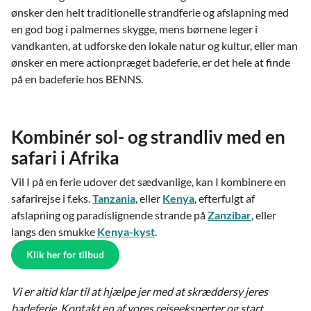
ønsker den helt traditionelle strandferie og afslapning med
en god bog i palmernes skygge, mens børnene leger i
vandkanten, at udforske den lokale natur og kultur, eller man
ønsker en mere actionpræget badeferie, er det hele at finde
på en badeferie hos BENNS.
Kombinér sol- og strandliv med en
safari i Afrika
Vil I på en ferie udover det sædvanlige, kan I kombinere en
safarirejse i f.eks.
Tanzania
, eller
Kenya
, efterfulgt af
afslapning og paradislignende strande på
Zanzibar
, eller
langs den smukke
Kenya-kyst
.
Klik her for tilbud
Vi er altid klar til at hjælpe jer med at skræddersy jeres
badeferie. Kontakt en af vores rejseeksperter og start