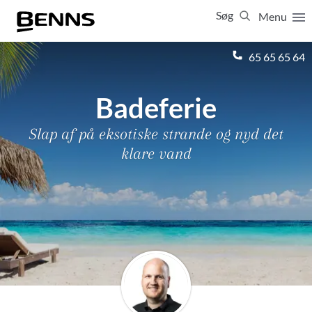
Søg
Menu
Luk
65 65 65 64
Badeferie
Vis resultater for:
Alle
Ferierejser
Firma- og temarejser
Studierejser
Slap af på eksotiske strande og nyd det
klare vand