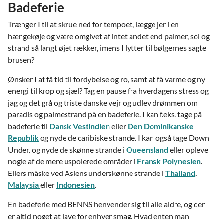
Badeferie
Trænger I til at skrue ned for tempoet, lægge jer i en
hængekøje og være omgivet af intet andet end palmer, sol og
strand så langt øjet rækker, imens I lytter til bølgernes sagte
brusen?
Ønsker I at få tid til fordybelse og ro, samt at få varme og ny
energi til krop og sjæl? Tag en pause fra hverdagens stress og
jag og det grå og triste danske vejr og udlev drømmen om
paradis og palmestrand på en badeferie. I kan f.eks. tage på
badeferie til
Dansk Vestindien
eller
Den Dominikanske
Republik
og nyde de caribiske strande. I kan også tage Down
Under, og nyde de skønne strande i
Queensland
eller opleve
nogle af de mere uspolerede områder i
Fransk Polynesien
.
Ellers måske ved Asiens underskønne strande i
Thailand
,
Malaysia
eller
Indonesien
.
En badeferie med BENNS henvender sig til alle aldre, og der
er altid noget at lave for enhver smag. Hvad enten man