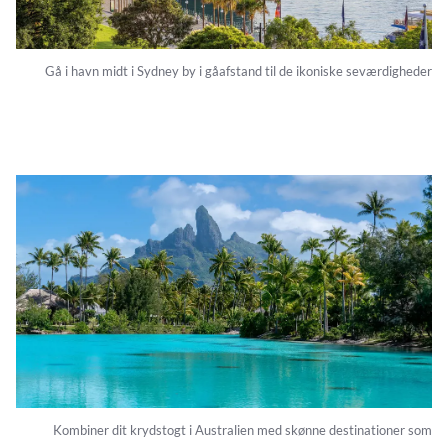
Gå i havn midt i Sydney by i gåafstand til de ikoniske seværdigheder
Kombiner dit krydstogt i Australien med skønne destinationer som