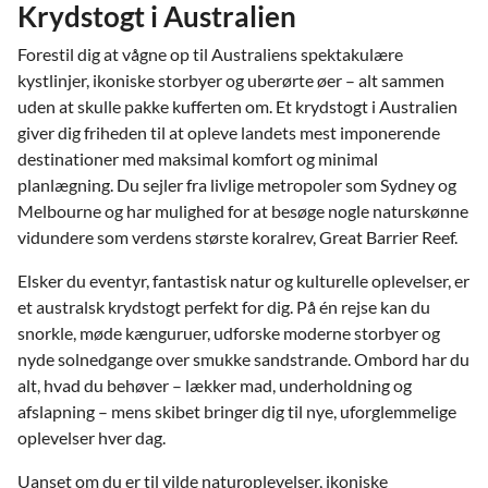
Krydstogt i Australien
Forestil dig at vågne op til Australiens spektakulære
kystlinjer, ikoniske storbyer og uberørte øer – alt sammen
uden at skulle pakke kufferten om. Et krydstogt i Australien
giver dig friheden til at opleve landets mest imponerende
destinationer med maksimal komfort og minimal
planlægning. Du sejler fra livlige metropoler som Sydney og
Melbourne og har mulighed for at besøge nogle naturskønne
vidundere som verdens største koralrev, Great Barrier Reef.
Elsker du eventyr, fantastisk natur og kulturelle oplevelser, er
et australsk krydstogt perfekt for dig. På én rejse kan du
snorkle, møde kænguruer, udforske moderne storbyer og
nyde solnedgange over smukke sandstrande. Ombord har du
alt, hvad du behøver – lækker mad, underholdning og
afslapning – mens skibet bringer dig til nye, uforglemmelige
oplevelser hver dag.
Uanset om du er til vilde naturoplevelser, ikoniske