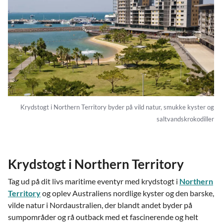
Krydstogt i Northern Territory byder på vild natur, smukke kyster og
saltvandskrokodiller
Krydstogt i Northern Territory
Tag ud på dit livs maritime eventyr med krydstogt i
Northern
Territory
og oplev Australiens nordlige kyster og den barske,
vilde natur i Nordaustralien, der blandt andet byder på
sumpområder og rå outback med et fascinerende og helt