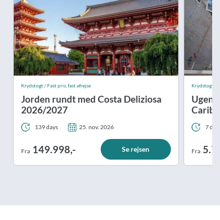
Krydstogt / Fast pris, fast afrejse
Krydstogt
Jorden rundt med Costa Deliziosa
Ugens 
2026/2027
Carib
139 days
25. nov. 2026
7 day
149.998,-
5.7
Se rejsen
Fra
Fra