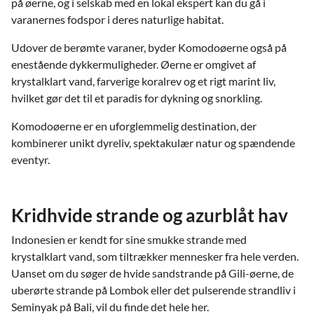
på øerne, og i selskab med en lokal ekspert kan du gå i
varanernes fodspor i deres naturlige habitat.
Udover de berømte varaner, byder Komodoøerne også på
enestående dykkermuligheder. Øerne er omgivet af
krystalklart vand, farverige koralrev og et rigt marint liv,
hvilket gør det til et paradis for dykning og snorkling.
Komodoøerne er en uforglemmelig destination, der
kombinerer unikt dyreliv, spektakulær natur og spændende
eventyr.
Kridhvide strande og azurblåt hav
Indonesien er kendt for sine smukke strande med
krystalklart vand, som tiltrækker mennesker fra hele verden.
Uanset om du søger de hvide sandstrande på Gili-øerne, de
uberørte strande på Lombok eller det pulserende strandliv i
Seminyak på Bali, vil du finde det hele her.