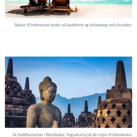
Rejser til Indonesien byder på badeferie og afslapning ved stranden.
Se buddhastatuer i Borobudur, Yogyakarta på din rejse til Indonesien.