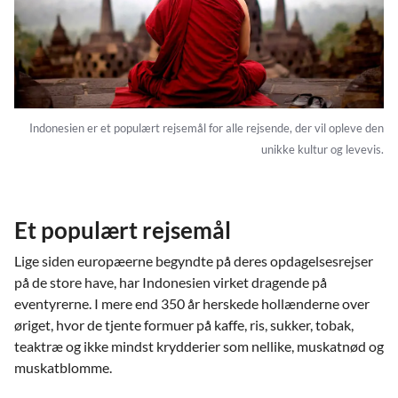
Indonesien er et populært rejsemål for alle rejsende, der vil opleve den
unikke kultur og levevis.
Et populært rejsemål
Lige siden europæerne begyndte på deres opdagelsesrejser
på de store have, har Indonesien virket dragende på
eventyrerne. I mere end 350 år herskede hollænderne over
øriget, hvor de tjente formuer på kaffe, ris, sukker, tobak,
teaktræ og ikke mindst krydderier som nellike, muskatnød og
muskatblomme.