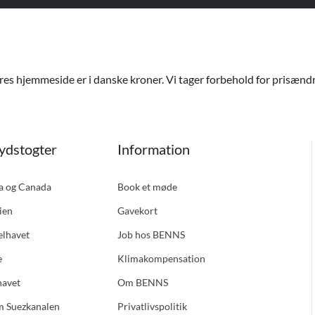
ores hjemmeside er i danske kroner. Vi tager forbehold for prisændri
ydstogter
Information
ka og Canada
Book et møde
ien
Gavekort
elhavet
Job hos BENNS
e
Klimakompensation
havet
Om BENNS
m Suezkanalen
Privatlivspolitik