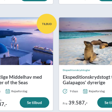
TILBUD
Ekspeditionskrydstogter
tlige Middelhav med
Ekspeditionskrydstogt t
er of the Seas
Galapagos' dyrerige
s
Rejseforslag
9 days
Rejseforslag
,-
39.587,-
Se tilbud
Se t
37,-
Fra