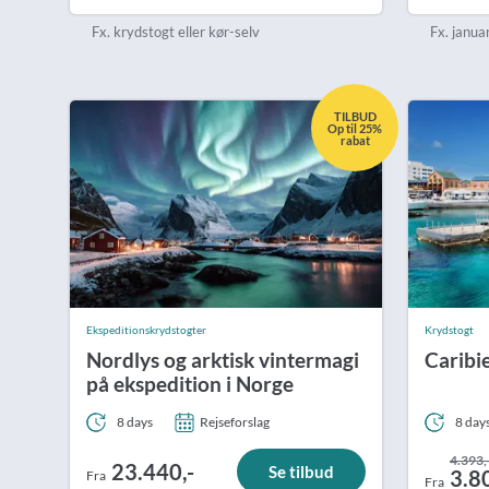
Tanzania
Transatlantisk
Singapore
USA
New Zealand
Fx. krydstogt eller kør-selv
Fx. januar 
Uganda
USA
Sri Lanka
Stillehavet
Zimbabwe
Thailand
Syd- og Mellemamer
Vietnam
TILBUD
Op til 25%
rabat
Ekspeditionskrydstogter
Krydstogt
Nordlys og arktisk vintermagi
Caribi
på ekspedition i Norge
8 days
Rejseforslag
8 day
4.393,
23.440,-
Se tilbud
3.8
Fra
Fra