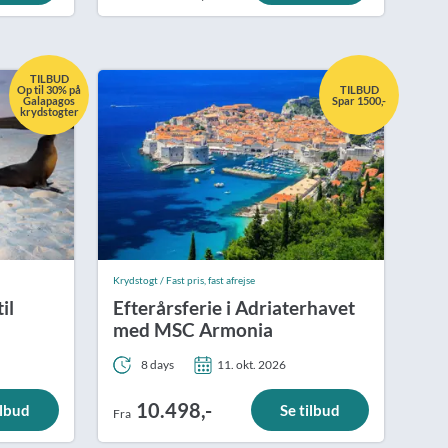
TILBUD
Op til 30% på
TILBUD
Galapagos
Spar 1500,-
krydstogter
Krydstogt / Fast pris, fast afrejse
il
Efterårsferie i Adriaterhavet
med MSC Armonia
8 days
11. okt. 2026
10.498,-
ilbud
Se tilbud
Fra