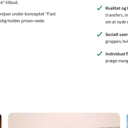
e"-tilbud.
Kvalitet og
rejser under konceptet "Fast
transfers, i
idig holder prisen nede.
om at nyde 
Socialt sam
gruppen, hvi
Individuel f
præge mange