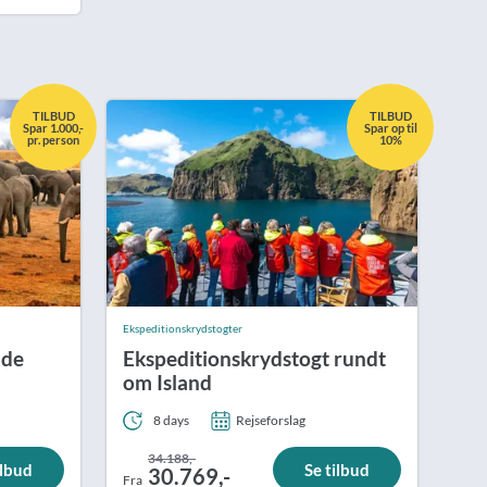
ean
TILBUD
TILBUD
Spar 1.000,-
Spar op til
pr. person
10%
Ekspeditionskrydstogter
lde
Ekspeditionskrydstogt rundt
om Island
8 days
Rejseforslag
34.188,-
ilbud
Se tilbud
30.769,-
Fra