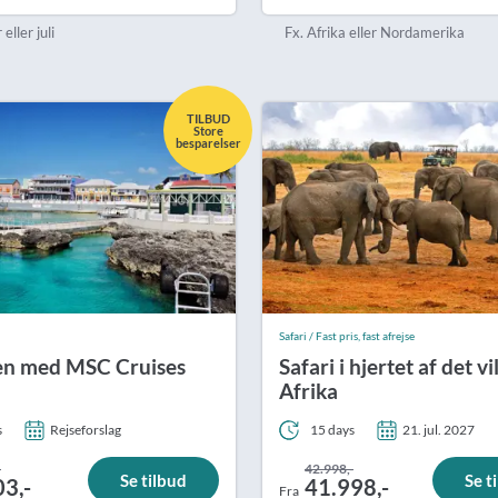
Royal Caribb
eller juli
Fx. Afrika eller Nordamerika
VIVA Cruises
ika
TILBUD
Store
besparelser
Safari / Fast pris, fast afrejse
en med MSC Cruises
Safari i hjertet af det vi
Afrika
s
Rejseforslag
15 days
21. jul. 2027
-
42.998,-
Se tilbud
Se t
03,-
41.998,-
Fra