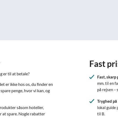
r
Fast pri
 er til at betale?
Fast, skarp 
mm. til en f
et er ikke hos os, du finder en
på rejsen – 
ne spare penge, hvor vi kan, og
Tryghed på 
produkter såsom hoteller,
lokal guide 
 at spare. Nogle rabatter
til B.