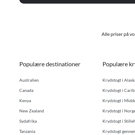
Alle priser på v
Populære destinationer
Populære kr
Australien
Krydstogt i Alas
Canada
Krydstogt i Carib
Kenya
Krydstogt i Midd
New Zealand
Krydstogt i Norg
Sydafrika
Krydstogt i Stille
Tanzania
Krydstogt genne