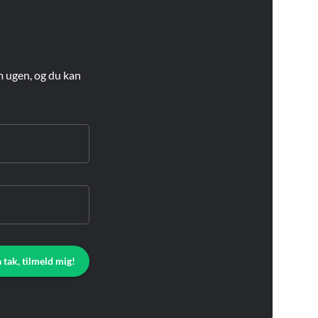
m ugen, og du kan
a tak, tilmeld mig!