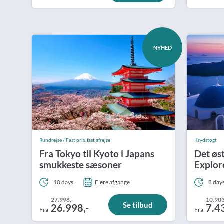
NYHED
Rundrejse / Fast pris, fast afrejse
Krydstogt
Fra Tokyo til Kyoto i Japans
Det øs
smukkeste sæsoner
Explor
10 days
Flere afgange
8 day
27.998,-
10.903
Se tilbud
26.998,-
7.4
Fra
Fra