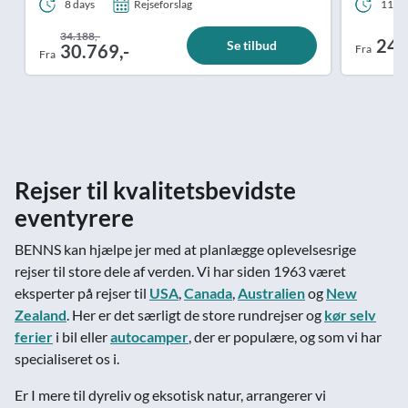
8 days
Rejseforslag
11 da
34.188,-
24.
Se tilbud
30.769,-
Fra
Fra
Rejser til kvalitetsbevidste
eventyrere
BENNS kan hjælpe jer med at planlægge oplevelsesrige
rejser til store dele af verden. Vi har siden 1963 været
eksperter på rejser til
USA
,
Canada
,
Australien
og
New
Zealand
. Her er det særligt de store rundrejser og
kør selv
ferier
i bil eller
autocamper
, der er populære, og som vi har
specialiseret os i.
Er I mere til dyreliv og eksotisk natur, arrangerer vi