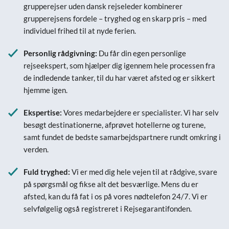
grupperejser uden dansk rejseleder kombinerer
grupperejsens fordele – tryghed og en skarp pris – med
individuel frihed til at nyde ferien.
Personlig rådgivning:
Du får din egen personlige
rejseekspert, som hjælper dig igennem hele processen fra
de indledende tanker, til du har været afsted og er sikkert
hjemme igen.
Ekspertise:
Vores medarbejdere er specialister. Vi har selv
besøgt destinationerne, afprøvet hotellerne og turene,
samt fundet de bedste samarbejdspartnere rundt omkring i
verden.
Fuld tryghed:
Vi er med dig hele vejen til at rådgive, svare
på spørgsmål og fikse alt det besværlige. Mens du er
afsted, kan du få fat i os på vores nødtelefon 24/7. Vi er
selvfølgelig også registreret i Rejsegarantifonden.