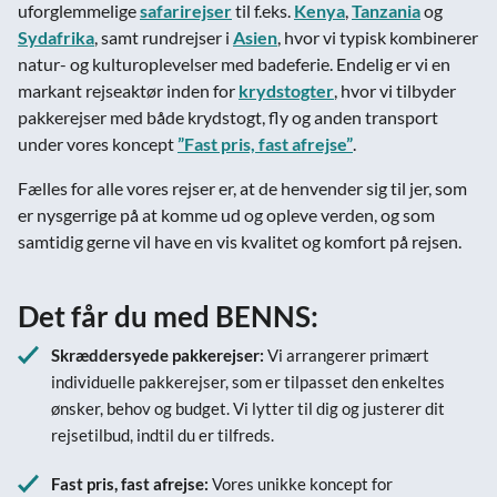
uforglemmelige
safarirejser
til f.eks.
Kenya
,
Tanzania
og
Sydafrika
, samt rundrejser i
Asien
, hvor vi typisk kombinerer
natur- og kulturoplevelser med badeferie. Endelig er vi en
markant rejseaktør inden for
krydstogter
, hvor vi tilbyder
pakkerejser med både krydstogt, fly og anden transport
under vores koncept
”Fast pris, fast afrejse”
.
Fælles for alle vores rejser er, at de henvender sig til jer, som
er nysgerrige på at komme ud og opleve verden, og som
samtidig gerne vil have en vis kvalitet og komfort på rejsen.
Det får du med BENNS:
Skræddersyede pakkerejser:
Vi arrangerer primært
individuelle pakkerejser, som er tilpasset den enkeltes
ønsker, behov og budget. Vi lytter til dig og justerer dit
rejsetilbud, indtil du er tilfreds.
Fast pris, fast afrejse:
Vores unikke koncept for