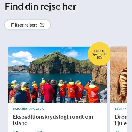
Find din rejse her
Filtrer rejser:
TILBUD
Spar op til
10%
Ekspeditionskrydstogter
Safari / Fast p
Ekspeditionskrydstogt rundt om
Drømme
Island
i julef