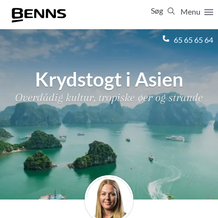
Søg
Menu
Luk
65 65 65 64
Vis resultater for:
Alle
Ferierejser
Krydstogt i Asien
Firma- og temarejser
Studierejser
Overdådig kultur, tropiske øer og strande