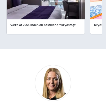
Værd at vide, inden du bestiller dit krydstogt
Krydsto