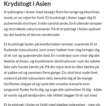
Krydstogt i Asien
Krydstogter i Asien med besøg i flere farverige og eksotiske
lande, er en rejse for livet. Et krydstogt i Asien tager dig til
pulserende storbyer, hvide sandstrande, fortryllende templer
og storslåede naturscenerier. På et krydstogt i Asien oplever
du det bedste af denne verdensdel.
Et krydstogt byder på komfortable rammer, svarende til et
flydende luksushotel, som oven i købet hver dag bringer dig
til et nyt og spændende sted. En rundrejse som viser dig det
bedste af Asien, og kombinerer destinationer som du måske
ikke selv havde tænkt på. På din rejse skal du ikke tænke på
at pakke ud og sammen flere gange. Du skal blot nyde livet
ombord på det luksuriøse skib, benytte dig af de mange
faciliteter, slappe af og nyde det smukke scenarie som
langsomt flyder forbi dig, og suge alle oplevelser til dig - både
til vands og på landjorden, når skibet lægger til et nyt sted.
Et krydstogt i Asien er fyldt med daglige oplevelser - men du