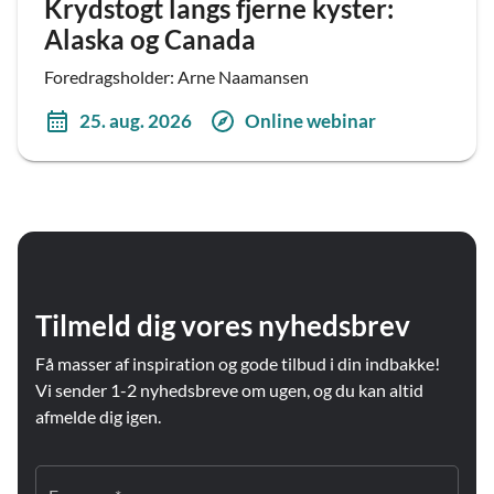
Krydstogt langs fjerne kyster:
Alaska og Canada
Foredragsholder: Arne Naamansen
25. aug. 2026
Online webinar
Tilmeld dig vores nyhedsbrev
Få masser af inspiration og gode tilbud i din indbakke!
Vi sender 1-2 nyhedsbreve om ugen, og du kan altid
afmelde dig igen.