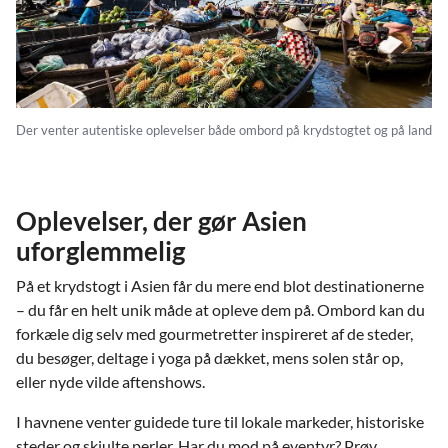
Der venter autentiske oplevelser både ombord på krydstogtet og på land
Oplevelser, der gør Asien
uforglemmelig
På et krydstogt i Asien får du mere end blot destinationerne
– du får en helt unik måde at opleve dem på. Ombord kan du
forkæle dig selv med gourmetretter inspireret af de steder,
du besøger, deltage i yoga på dækket, mens solen står op,
eller nyde vilde aftenshows.
I havnene venter guidede ture til lokale markeder, historiske
steder og skjulte perler. Har du mod på eventyr? Prøv