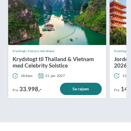
Krydstogt / Fast pris, fast afrejse
Krydstogt / Fa
Krydstogt til Thailand & Vietnam
Jorden
med Celebrity Solstice
2026/
18 days
11. jan. 2027
139 d
33.998,-
149
Se rejsen
Fra
Fra