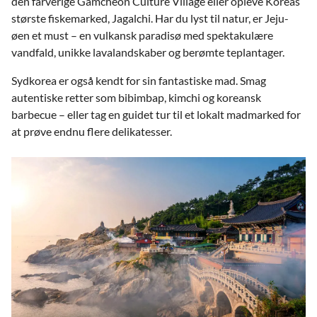
den farverige Gamcheon Culture Village eller opleve Koreas
største fiskemarked, Jagalchi. Har du lyst til natur, er Jeju-
øen et must – en vulkansk paradisø med spektakulære
vandfald, unikke lavalandskaber og berømte teplantager.
Sydkorea er også kendt for sin fantastiske mad. Smag
autentiske retter som bibimbap, kimchi og koreansk
barbecue – eller tag en guidet tur til et lokalt madmarked for
at prøve endnu flere delikatesser.