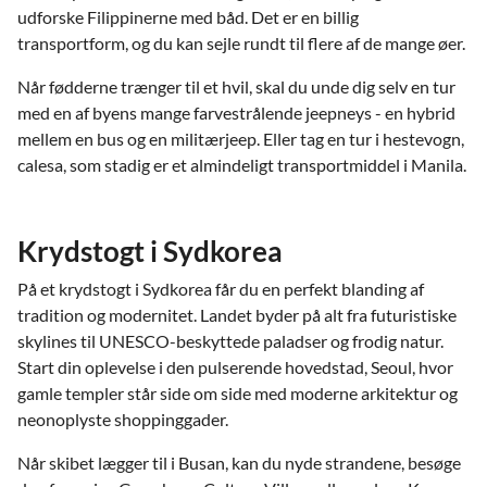
udforske Filippinerne med båd. Det er en billig
transportform, og du kan sejle rundt til flere af de mange øer.
Når fødderne trænger til et hvil, skal du unde dig selv en tur
med en af byens mange farvestrålende jeepneys - en hybrid
mellem en bus og en militærjeep. Eller tag en tur i hestevogn,
calesa, som stadig er et almindeligt transportmiddel i Manila.
Krydstogt i Sydkorea
På et krydstogt i Sydkorea får du en perfekt blanding af
tradition og modernitet. Landet byder på alt fra futuristiske
skylines til UNESCO-beskyttede paladser og frodig natur.
Start din oplevelse i den pulserende hovedstad, Seoul, hvor
gamle templer står side om side med moderne arkitektur og
neonoplyste shoppinggader.
Når skibet lægger til i Busan, kan du nyde strandene, besøge