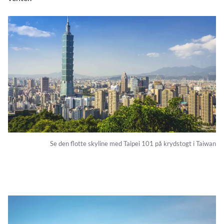
Se den flotte skyline med Taipei 101 på krydstogt i Taiwan