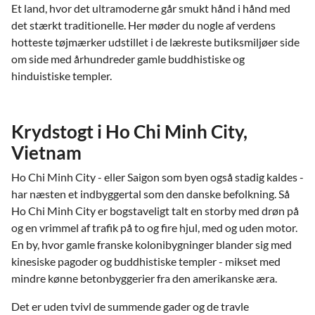
Et land, hvor det ultramoderne går smukt hånd i hånd med
det stærkt traditionelle. Her møder du nogle af verdens
hotteste tøjmærker udstillet i de lækreste butiksmiljøer side
om side med århundreder gamle buddhistiske og
hinduistiske templer.
Krydstogt i Ho Chi Minh City,
Vietnam
Ho Chi Minh City - eller Saigon som byen også stadig kaldes -
har næsten et indbyggertal som den danske befolkning. Så
Ho Chi Minh City er bogstaveligt talt en storby med drøn på
og en vrimmel af trafik på to og fire hjul, med og uden motor.
En by, hvor gamle franske kolonibygninger blander sig med
kinesiske pagoder og buddhistiske templer - mikset med
mindre kønne betonbyggerier fra den amerikanske æra.
Det er uden tvivl de summende gader og de travle