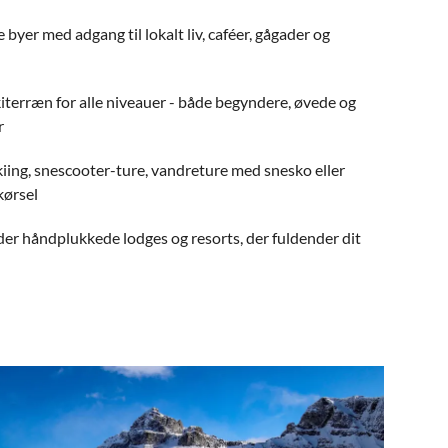
e byer med adgang til lokalt liv, caféer, gågader og
kiterræn for alle niveauer - både begyndere, øvede og
r
kiing, snescooter-ture, vandreture med snesko eller
ørsel
er håndplukkede lodges og resorts, der fuldender dit