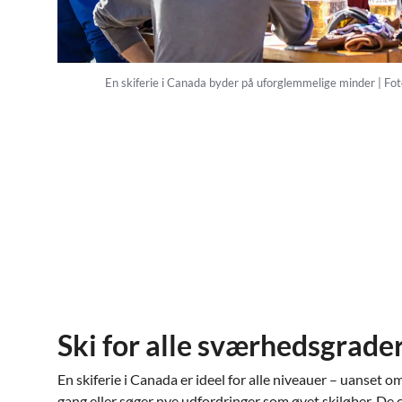
En skiferie i Canada byder på uforglemmelige minder | Fot
Ski for alle sværhedsgrade
En skiferie i Canada er ideel for alle niveauer – uanset om
gang eller søger nye udfordringer som øvet skiløber. De