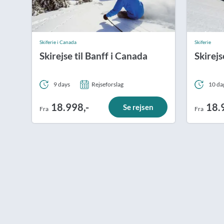
Skiferie i Canada
Skiferie
Skirejse til Banff i Canada
Skirejs
9 days
Rejseforslag
10 da
18.998,-
18.
Se rejsen
Fra
Fra