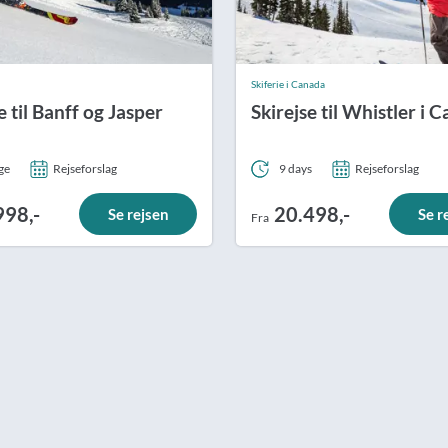
Skiferie i Canada
e til Banff og Jasper
Skirejse til Whistler i 
ge
Rejseforslag
9 days
Rejseforslag
998,-
20.498,-
Se rejsen
Se r
Fra