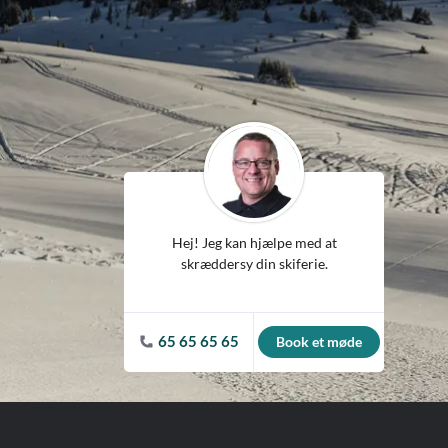
ean
Hej! Jeg kan hjælpe med at
skræddersy din skiferie.
65 65 65 65
Book et møde