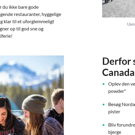
r du ikke bare gode
agende restauranter, hyggelige
ig klar til et uforglemmeligt
Uans
gner op til god sne og
ferie!
Derfor s
Canada
Oplev den v
powder"
Besøg Nordam
pister
Bliv forundre
bjerge