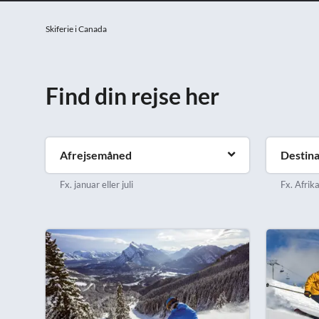
Skiferie i Canada
Find din rejse her
Afrejsemåned
Destina
Fx. januar eller juli
Fx. Afrik