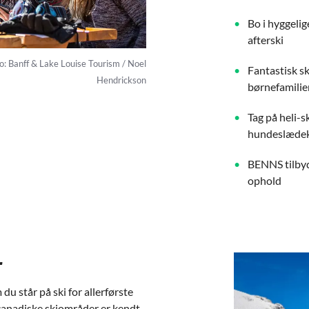
Bo i hyggelig
afterski
o: Banff & Lake Louise Tourism / Noel
Fantastisk s
Hendrickson
børnefamilie
Tag på heli-s
hundeslædek
BENNS tilbyd
ophold
r
 du står på ski for allerførste
 canadiske skiområder er kendt