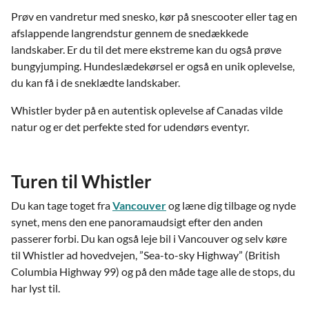
Prøv en vandretur med snesko, kør på snescooter eller tag en
afslappende langrendstur gennem de snedækkede
landskaber. Er du til det mere ekstreme kan du også prøve
bungyjumping. Hundeslædekørsel er også en unik oplevelse,
du kan få i de sneklædte landskaber.
Whistler byder på en autentisk oplevelse af Canadas vilde
natur og er det perfekte sted for udendørs eventyr.
Turen til Whistler
Du kan tage toget fra
Vancouver
og læne dig tilbage og nyde
synet, mens den ene panoramaudsigt efter den anden
passerer forbi. Du kan også leje bil i Vancouver og selv køre
til Whistler ad hovedvejen, ”Sea-to-sky Highway” (British
Columbia Highway 99) og på den måde tage alle de stops, du
har lyst til.