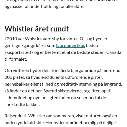
og masser af underholdning for alle aldre.
Whistler året rundt
I 2010 var Whistler værtsby for vinter-OL, og byen er
gentagne gange kåret som
Nordamerikas
bedste
skisportssted - og er bestemt et af de bedste steder i Canada
til formålet.
Om vinteren byder det storslåede bjergområde på mere end
200 pister, så hvad end du er til udfordrende pister,
børnebakker eller stilhed og meditativ stemning på langrend,
så finder du det her. Spænd skistøvlerne, tag liften op til
skiområdet og nyd udsigten inden du suser ned af de
sneklædte bakker.
Rejser du til Whistler om sommeren, viser naturen også en
anden yndefuld side. Her byder området nemlig på dejlige