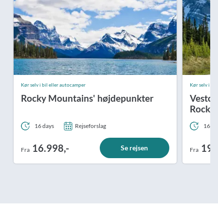
Kør selv i bil eller autocamper
Kør selv i bi
Rocky Mountains' højdepunkter
Vestca
Rocky
16 days
Rejseforslag
16 da
16.998,-
19.
Se rejsen
Fra
Fra