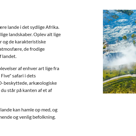
e lande i det sydlige Afrika.
ige landskaber. Oplev alt lige
r og de karakteristiske
atmosfære, de frodige
f landet.
velser af enhver art lige fra
ive" safari i dets
CO-beskyttede, arkæologiske
u står på kanten af et af
 lande kan hamle op med, og
nde og venlig befolkning.