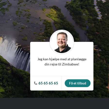
ean
Jeg kan hjælpe med at planlægge
din rejse til Zimbabwe!
65 65 65 65
Få et tilbud