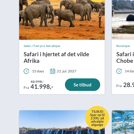
Safari / Fast pris, fast afrejse
Rundrejse
Safari i hjertet af det vilde
Safari
Afrika
Chobe 
15 days
21. jul. 2027
14 da
42.998,-
28.
Se tilbud
41.998,-
Fra
Fra
TILBUD
Spar op til
2.500,- på
udvalgte
afgange