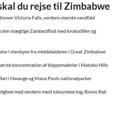
skal du rejse til Zimbabwe
ionen Victoria Falls, verdens største vandfald
å den mægtige Zambeziflod med krokodiller og
lse i stenbyen fra middelalderen i Great Zimbabwe
tørste koncentration af klippemalerier i Matobo Hills
afari i Hwange og Mana Pools nationalparker
lighed med verdens mest luksuriøse tog, Rovos Rail