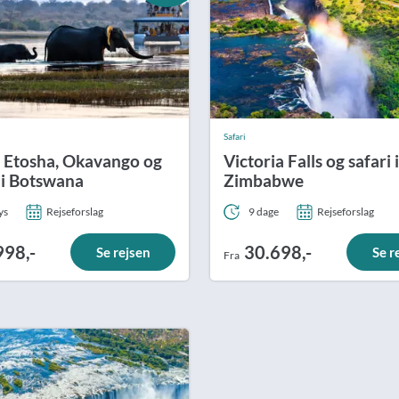
Safari
 i Etosha, Okavango og
Victoria Falls og safari i
i Botswana
Zimbabwe
ys
Rejseforslag
9 dage
Rejseforslag
998,-
30.698,-
Se rejsen
Se r
Fra