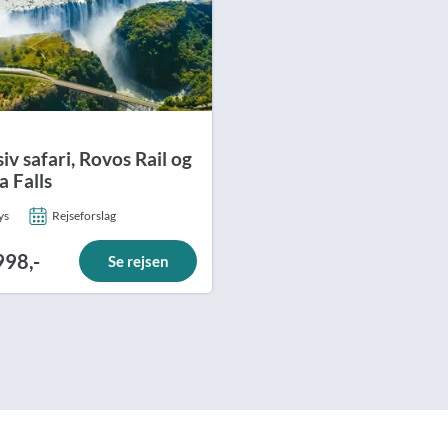
iv safari, Rovos Rail og
a Falls
ys
Rejseforslag
998,-
Se rejsen