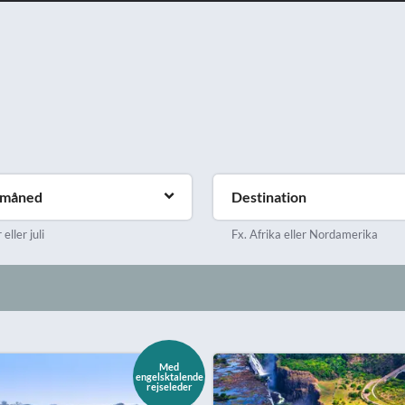
emåned
Destination
eller juli
Fx. Afrika eller Nordamerika
Med
engelsktalende
rejseleder