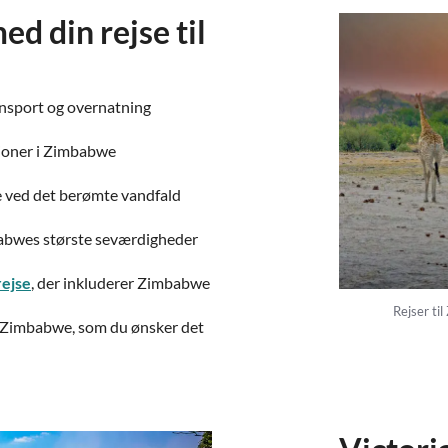
 din rejse til
ansport og overnatning
tioner i Zimbabwe
ge ved det berømte vandfald
babwes største seværdigheder
ejse
, der inkluderer Zimbabwe
Rejser ti
l Zimbabwe, som du ønsker det