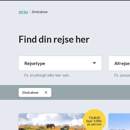
Afrika
Zimbabwe
Find din rejse her
Rejsetype
Afrejs
Fx. krydstogt eller kør-selv
Fx. januar 
Zimbabwe
TILBUD
Spar 1.000,-
pr. person