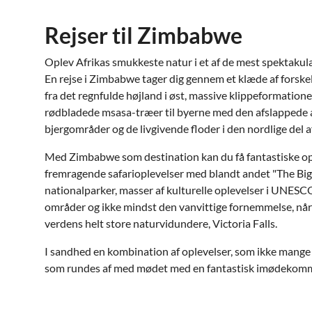
Rejser til Zimbabwe
Oplev Afrikas smukkeste natur i et af de mest spektakulær
En rejse i Zimbabwe tager dig gennem et klæde af forskell
fra det regnfulde højland i øst, massive klippeformatione
rødbladede msasa-træer til byerne med den afslappede 
bjergområder og de livgivende floder i den nordlige del a
Med Zimbabwe som destination kan du få fantastiske ople
fremragende safarioplevelser med blandt andet "The Big F
nationalparker, masser af kulturelle oplevelser i UNES
områder og ikke mindst den vanvittige fornemmelse, når d
verdens helt store naturvidundere, Victoria Falls.
I sandhed en kombination af oplevelser, som ikke mange
som rundes af med mødet med en fantastisk imødekomme