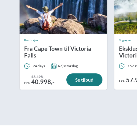
Rundrejse
Togrejser
Fra Cape Town til Victoria
Eksklus
Falls
Victori
24 days
Rejseforslag
15 da
43.498,-
57.
Se tilbud
40.998,-
Fra
Fra