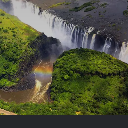
Royal Caribb
VIVA Cruises
ika