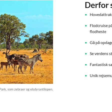
Derfor 
Hovedattrakt
Flodcruise p
flodheste
Gå på opdage
Se verdens s
Fantastisk s
Unik rejsemu
Park, som zebraer og elsdyrantilopen.