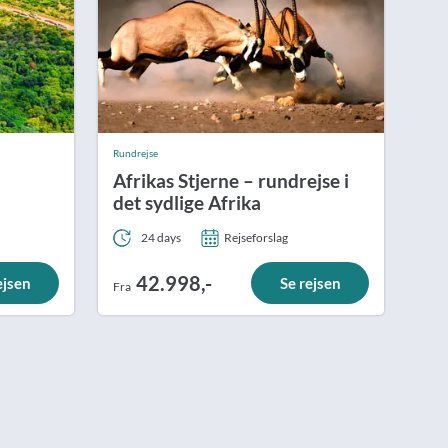
Rundrejse
Afrikas Stjerne – rundrejse i
det sydlige Afrika
24 days
Rejseforslag
42.998,-
ejsen
Se rejsen
Fra