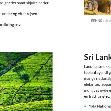
digheder samt skjulte perler
, under og efter rejsen
BENNS' rejsee
rsikring osv.
Sri Lan
Landets smukke 
teplantager til 
mange nationalp
elefanter, leopa
muligt at nyde 
en fryd for øjet
Yala Nationa