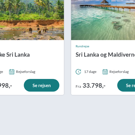
Rundrejse
ke Sri Lanka
Sri Lanka og Maldivern
ge
Rejseforslag
17 dage
Rejseforslag
998,-
33.798,-
Se rejsen
Se r
Fra