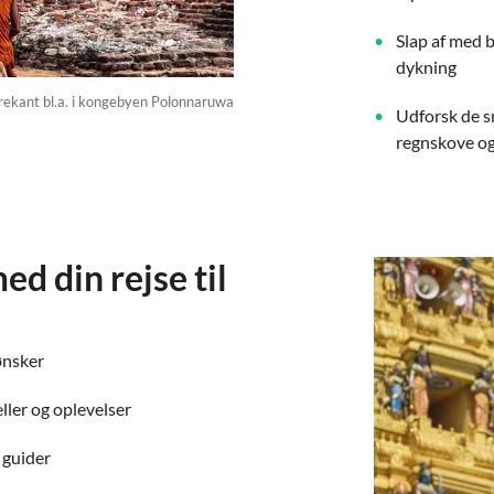
Slap af med 
dykning
trekant bl.a. i kongebyen Polonnaruwa
Udforsk de s
regnskove o
 din rejse til
ønsker
ller og oplevelser
 guider