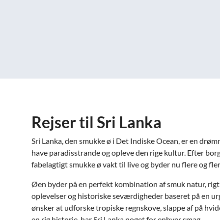
Rejser til Sri Lanka
Sri Lanka, den smukke ø i Det Indiske Ocean, er en drømm
have paradisstrande og opleve den rige kultur. Efter bor
fabelagtigt smukke ø vakt til live og byder nu flere og f
Øen byder på en perfekt kombination af smuk natur, rigt 
oplevelser og historiske seværdigheder baseret på en u
ønsker at udforske tropiske regnskove, slappe af på hvid
en rig historie, har Sri Lanka noget for enhver smag.