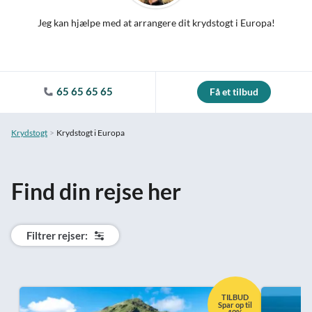
Jeg kan hjælpe med at arrangere dit krydstogt i Europa!
65 65 65 65
Få et tilbud
Krydstogt
Krydstogt i Europa
Find din rejse her
Filtrer rejser:
TILBUD
Spar op til