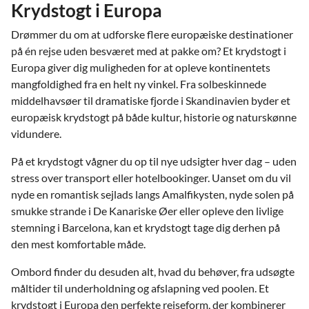
Krydstogt i Europa
Drømmer du om at udforske flere europæiske destinationer
på én rejse uden besværet med at pakke om? Et krydstogt i
Europa giver dig muligheden for at opleve kontinentets
mangfoldighed fra en helt ny vinkel. Fra solbeskinnede
middelhavsøer til dramatiske fjorde i Skandinavien byder et
europæisk krydstogt på både kultur, historie og naturskønne
vidundere.
På et krydstogt vågner du op til nye udsigter hver dag – uden
stress over transport eller hotelbookinger. Uanset om du vil
nyde en romantisk sejlads langs Amalfikysten, nyde solen på
smukke strande i De Kanariske Øer eller opleve den livlige
stemning i Barcelona, kan et krydstogt tage dig derhen på
den mest komfortable måde.
Ombord finder du desuden alt, hvad du behøver, fra udsøgte
måltider til underholdning og afslapning ved poolen. Et
krydstogt i Europa den perfekte rejseform, der kombinerer