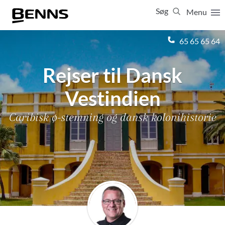
Søg
Menu
Luk
65 65 65 64
Rejser til Dansk
Vis resultater for:
Alle
Ferierejser
Firma- og temarejser
Studierejser
Vestindien
Caribisk ø-stemning og dansk kolonihistorie