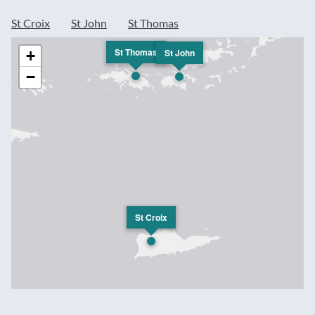
St Croix
St John
St Thomas
St Thomas
St John
+
−
St Croix