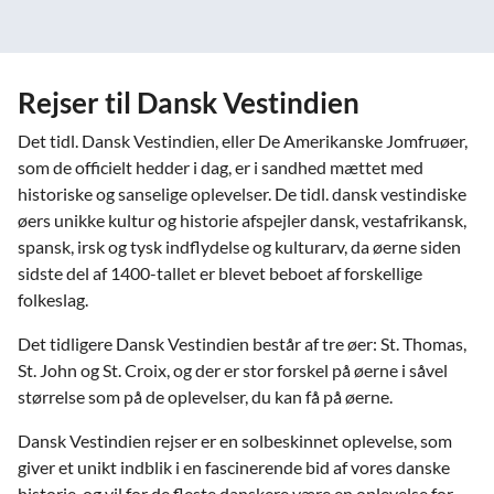
Rejser til Dansk Vestindien
Det tidl. Dansk Vestindien, eller De Amerikanske Jomfruøer,
som de officielt hedder i dag, er i sandhed mættet med
historiske og sanselige oplevelser. De tidl. dansk vestindiske
øers unikke kultur og historie afspejler dansk, vestafrikansk,
spansk, irsk og tysk indflydelse og kulturarv, da øerne siden
sidste del af 1400-tallet er blevet beboet af forskellige
folkeslag.
Det tidligere Dansk Vestindien består af tre øer: St. Thomas,
St. John og St. Croix, og der er stor forskel på øerne i såvel
størrelse som på de oplevelser, du kan få på øerne.
Dansk Vestindien rejser er en solbeskinnet oplevelse, som
giver et unikt indblik i en fascinerende bid af vores danske
historie, og vil for de fleste danskere være en oplevelse for