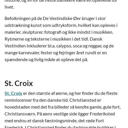
livet.
Befolkningen på de De Vestindiske Øer bruger i stor
udstrækning kunst som udtryksform, hvilket kan opleves i
malerier, skulpturer, fotografi og ikke mindst i musikken.
Rytmerne og teksterne i musikken i det tidl. Dansk
Vestindien inkluderer bl.a. calypso, soca og reggae, og de
mange karnevaler, fester og fejringer året rundt er en
spændende og livlig måde at opleve det på.
St. Croix
St. Croix
er den største af øerne, og her finder du de fleste
reminiscenser fra den danske tid. Christiansted er
hovedstaden med det fra billeder så kendte gamle, gule fort,
Christiansværn. På øens vestlige side ligger Frederiksted
med endnu et dansk fæstningsminde, det røde Fort
Frederick. I Christiansted finder du fashionable butikker i