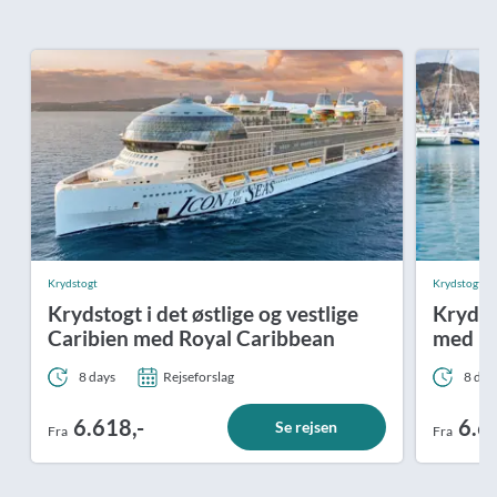
Krydstogt
Krydstogt
Krydstogt i det østlige og vestlige
Krydsto
Caribien med Royal Caribbean
med Ro
8 days
Rejseforslag
8 day
6.618,-
6.6
Se rejsen
Fra
Fra