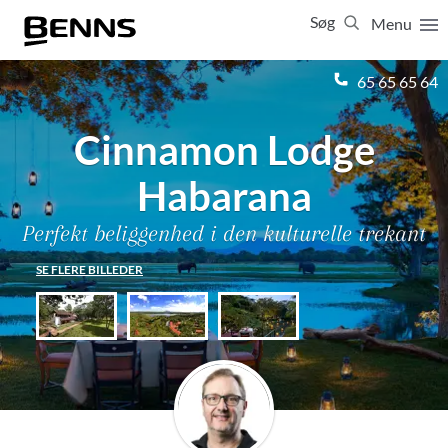
Søg
Menu
Luk
65 65 65 64
Cinnamon Lodge
Vis resultater for:
Alle
Ferierejser
Firma- og temarejser
Studierejser
Habarana
Perfekt beliggenhed i den kulturelle trekant
SE FLERE BILLEDER