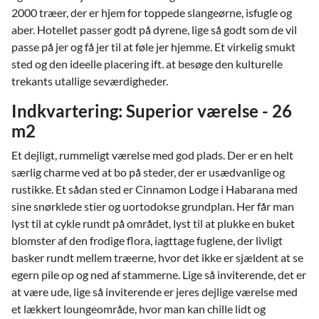
2000 træer, der er hjem for toppede slangeørne, isfugle og
aber. Hotellet passer godt på dyrene, lige så godt som de vil
passe på jer og få jer til at føle jer hjemme. Et virkelig smukt
sted og den ideelle placering ift. at besøge den kulturelle
trekants utallige seværdigheder.
Indkvartering: Superior værelse - 26
m2
Et dejligt, rummeligt værelse med god plads. Der er en helt
særlig charme ved at bo på steder, der er usædvanlige og
rustikke. Et sådan sted er Cinnamon Lodge i Habarana med
sine snørklede stier og uortodokse grundplan. Her får man
lyst til at cykle rundt på området, lyst til at plukke en buket
blomster af den frodige flora, iagttage fuglene, der livligt
basker rundt mellem træerne, hvor det ikke er sjældent at se
egern pile op og ned af stammerne. Lige så inviterende, det er
at være ude, lige så inviterende er jeres dejlige værelse med
et lækkert loungeområde, hvor man kan chille lidt og