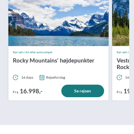
Kør selv i bil eller autocamper
Kør selv i bi
Rocky Mountains' højdepunkter
Vestca
Rocky
16 days
Rejseforslag
16 da
16.998,-
19.
Se rejsen
Fra
Fra