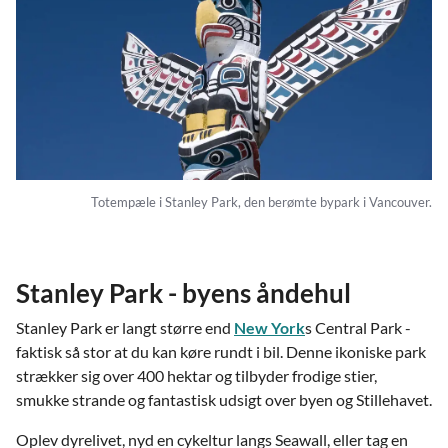
Totempæle i Stanley Park, den berømte bypark i Vancouver.
Stanley Park - byens åndehul
Stanley Park er langt større end
New York
s Central Park -
faktisk så stor at du kan køre rundt i bil. Denne ikoniske park
strækker sig over 400 hektar og tilbyder frodige stier,
smukke strande og fantastisk udsigt over byen og Stillehavet.
Oplev dyrelivet, nyd en cykeltur langs Seawall, eller tag en