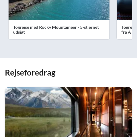
Togrejse med Rocky Mountaineer - 5-stjernet
Togrejse
udsigt
fra A til
Rejseforedrag