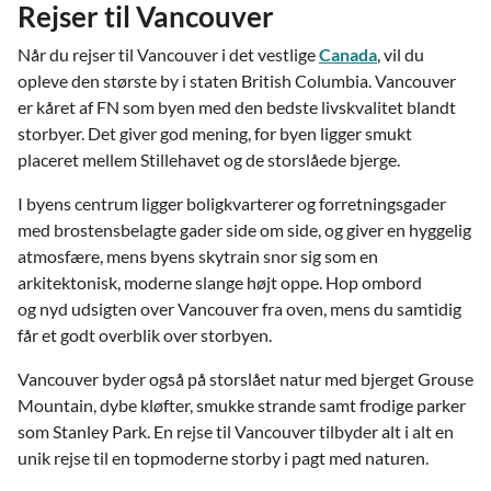
Rejser til Vancouver
Når du rejser til Vancouver i det vestlige
Canada
, vil du
opleve den største by i staten British Columbia. Vancouver
er kåret af FN som byen med den bedste livskvalitet blandt
storbyer. Det giver god mening, for byen ligger smukt
placeret mellem Stillehavet og de storslåede bjerge.
I byens centrum ligger boligkvarterer og forretningsgader
med brostensbelagte gader side om side, og giver en hyggelig
atmosfære, mens byens skytrain snor sig som en
arkitektonisk, moderne slange højt oppe. Hop ombord
og nyd udsigten over Vancouver fra oven, mens du samtidig
får et godt overblik over storbyen.
Vancouver byder også på storslået natur med bjerget Grouse
Mountain, dybe kløfter, smukke strande samt frodige parker
som Stanley Park. En rejse til Vancouver tilbyder alt i alt en
unik rejse til en topmoderne storby i pagt med naturen.