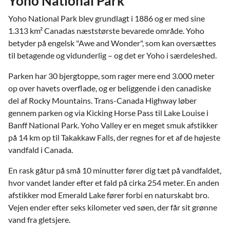
Yoho National Park
Yoho National Park blev grundlagt i 1886 og er med sine
1.313 km² Canadas næststørste bevarede område. Yoho
betyder på engelsk "Awe and Wonder", som kan oversættes
til betagende og vidunderlig – og det er Yoho i særdeleshed.
Parken har 30 bjergtoppe, som rager mere end 3.000 meter
op over havets overflade, og er beliggende i den canadiske
del af Rocky Mountains. Trans-Canada Highway løber
gennem parken og via Kicking Horse Pass til Lake Louise i
Banff National Park. Yoho Valley er en meget smuk afstikker
på 14 km op til Takakkaw Falls, der regnes for et af de højeste
vandfald i Canada.
En rask gåtur på små 10 minutter fører dig tæt på vandfaldet,
hvor vandet lander efter et fald på cirka 254 meter. En anden
afstikker mod Emerald Lake fører forbi en naturskabt bro.
Vejen ender efter seks kilometer ved søen, der får sit grønne
vand fra gletsjere.