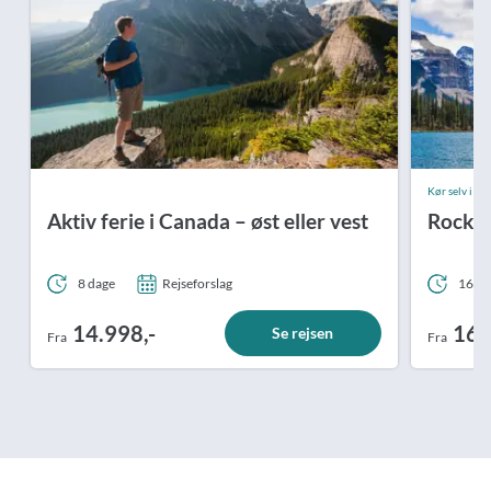
Kør selv i bi
Aktiv ferie i Canada – øst eller vest
Rocky 
8 dage
Rejseforslag
16 da
14.998,-
16.
Se rejsen
Fra
Fra