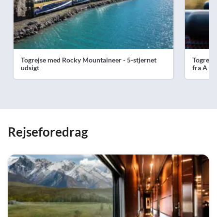
Togrejse med Rocky Mountaineer - 5-stjernet
Togrejse
udsigt
fra A til
Rejseforedrag