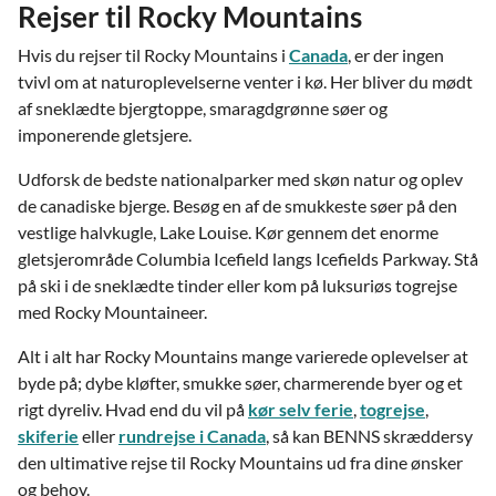
Rejser til Rocky Mountains
Hvis du rejser til Rocky Mountains i
Canada
, er der ingen
tvivl om at naturoplevelserne venter i kø. Her bliver du mødt
af sneklædte bjergtoppe, smaragdgrønne søer og
imponerende gletsjere.
Udforsk de bedste nationalparker med skøn natur og oplev
de canadiske bjerge. Besøg en af de smukkeste søer på den
vestlige halvkugle, Lake Louise. Kør gennem det enorme
gletsjerområde Columbia Icefield langs Icefields Parkway. Stå
på ski i de sneklædte tinder eller kom på luksuriøs togrejse
med Rocky Mountaineer.
Alt i alt har Rocky Mountains mange varierede oplevelser at
byde på; dybe kløfter, smukke søer, charmerende byer og et
rigt dyreliv. Hvad end du vil på
kør selv ferie
,
togrejse
,
skiferie
eller
rundrejse i Canada
, så kan BENNS skræddersy
den ultimative rejse til Rocky Mountains ud fra dine ønsker
og behov.