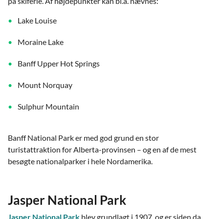
på skiferie. Af højdepunkter kan bl.a. nævnes:
Lake Louise
Moraine Lake
Banff Upper Hot Springs
Mount Norquay
Sulphur Mountain
Banff National Park er med god grund en stor
turistattraktion for Alberta-provinsen – og en af de mest
besøgte nationalparker i hele Nordamerika.
Jasper National Park
Jasper National Park
blev grundlagt i 1907, og er siden da