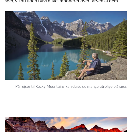
søer, vil du uden tvivl blive imponeret over farven af dem.
På rejser til Rocky Mountains kan du se de mange utrolige blå søer.