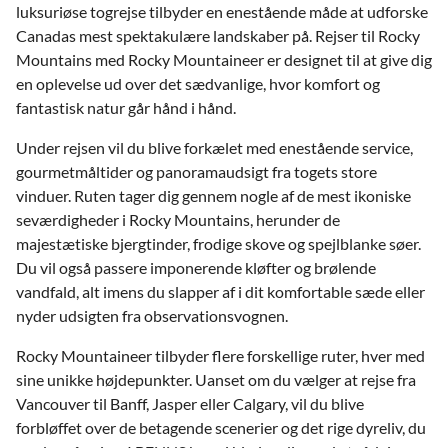
luksuriøse togrejse tilbyder en enestående måde at udforske
Canadas mest spektakulære landskaber på. Rejser til Rocky
Mountains med Rocky Mountaineer er designet til at give dig
en oplevelse ud over det sædvanlige, hvor komfort og
fantastisk natur går hånd i hånd.
Under rejsen vil du blive forkælet med enestående service,
gourmetmåltider og panoramaudsigt fra togets store
vinduer. Ruten tager dig gennem nogle af de mest ikoniske
seværdigheder i Rocky Mountains, herunder de
majestætiske bjergtinder, frodige skove og spejlblanke søer.
Du vil også passere imponerende kløfter og brølende
vandfald, alt imens du slapper af i dit komfortable sæde eller
nyder udsigten fra observationsvognen.
Rocky Mountaineer tilbyder flere forskellige ruter, hver med
sine unikke højdepunkter. Uanset om du vælger at rejse fra
Vancouver til Banff, Jasper eller Calgary, vil du blive
forbløffet over de betagende scenerier og det rige dyreliv, du