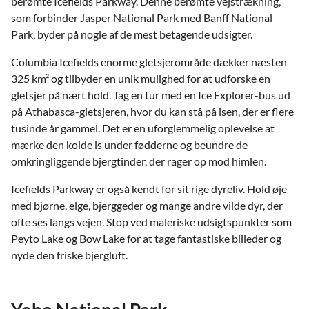
berømte Icefields Parkway. Denne berømte vejstrækning,
som forbinder Jasper National Park med Banff National
Park, byder på nogle af de mest betagende udsigter.
Columbia Icefields enorme gletsjerområde dækker næsten
325 km² og tilbyder en unik mulighed for at udforske en
gletsjer på nært hold. Tag en tur med en Ice Explorer-bus ud
på Athabasca-gletsjeren, hvor du kan stå på isen, der er flere
tusinde år gammel. Det er en uforglemmelig oplevelse at
mærke den kolde is under fødderne og beundre de
omkringliggende bjergtinder, der rager op mod himlen.
Icefields Parkway er også kendt for sit rige dyreliv. Hold øje
med bjørne, elge, bjerggeder og mange andre vilde dyr, der
ofte ses langs vejen. Stop ved maleriske udsigtspunkter som
Peyto Lake og Bow Lake for at tage fantastiske billeder og
nyde den friske bjergluft.