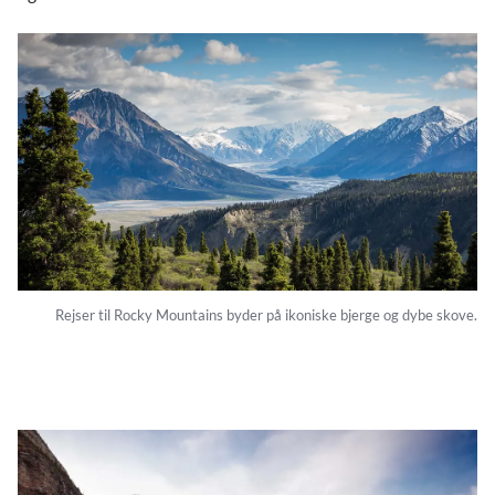
Rejser til Rocky Mountains byder på ikoniske bjerge og dybe skove.