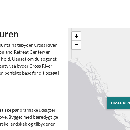
turen
+
−
untains tilbyder Cross River
on and Retreat Center) en
 hold. Uanset om du søger et
entyr, så byder Cross River
n perfekte base for dit besøg i
Cross Riv
tastiske panoramiske udsigter
skove. Bygget med bæredygtige
rske landskab og tilbyder en