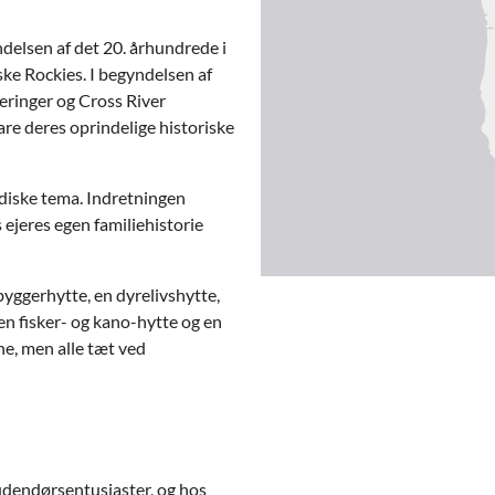
yndelsen af det 20. århundrede i
ke Rockies. I begyndelsen af
eringer og Cross River
e deres oprindelige historiske
adiske tema. Indretningen
ejeres egen familiehistorie
byggerhytte, en dyrelivshytte,
en fisker- og kano-hytte og en
e, men alle tæt ved
udendørsentusiaster, og hos