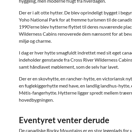
hyggelig, men moderne flugt fra hverdagen.
Der er i alt otte hytter. De blev oprindeligt bygget i beg
Yoho National Park for at fremme turismen til de canadis
1990'erne blev hytterne flyttet til deres nuværende plac
Wilderness Cabins renoverede dem nænsomt for at bevar
miljø og charme.
I dag er hver hytte smagfuldt indrettet med sit eget can
indeholder genstande fra Cross River Wilderness Cabins 
samt håndlavet møblement, som de selv har lavet.
Der er en skovhytte, en rancher-hytte, en victoriansk ny
en fuglekiggerhytte med have, en landlig landhus-hytte, 
Métis-fangerhytte. Hytterne ligger spredt mellem træern
hovedbygningen.
Eventyret venter derude
De canadiske Rocky Mountains er en stor legeplads for 