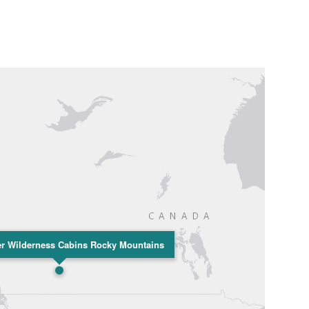
er Wilderness Cabins Rocky Mountains