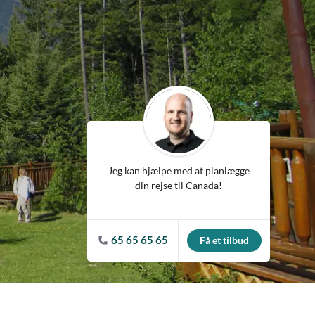
ean
Jeg kan hjælpe med at planlægge
din rejse til Canada!
65 65 65 65
Få et tilbud