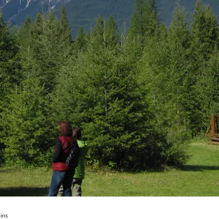
Royal Caribb
VIVA Cruises
ika
ins