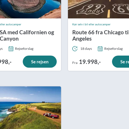
l eller autocamper
Kør selv i bil eller autocamper
SA med Californien og
Route 66 fra Chicago ti
 Canyon
Angeles
ys
Rejseforslag
18 days
Rejseforslag
998,-
19.998,-
Se rejsen
Se r
Fra