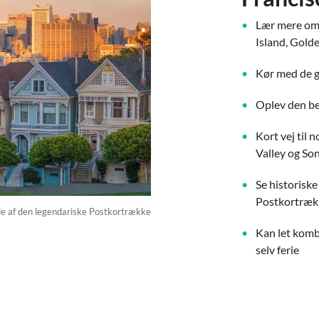
Lær mere om 
Island, Gold
Kør med de g
Oplev den be
Kort vej til
Valley og So
Se historiske
Postkortræ
ede af den legendariske Postkortrække
Kan let komb
selv ferie