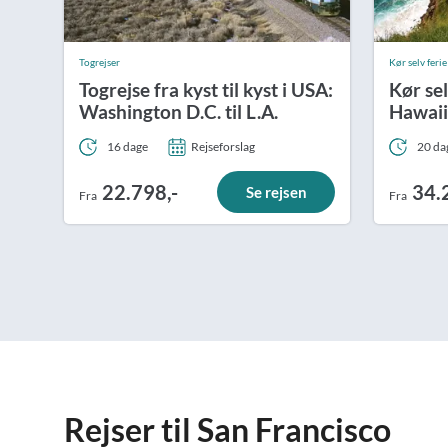
Togrejser
Kør selv ferie
Togrejse fra kyst til kyst i USA:
Kør sel
Washington D.C. til L.A.
Hawaii
16 dage
Rejseforslag
20 da
22.798,-
34.
Se rejsen
Fra
Fra
Rejser til San Francisco