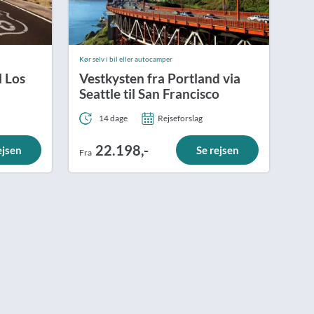
Kør selv i bil eller autocamper
l Los
Vestkysten fra Portland via
Seattle til San Francisco
14 dage
Rejseforslag
22.198,-
ejsen
Se rejsen
Fra