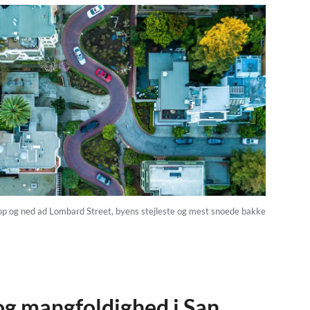
 op og ned ad Lombard Street, byens stejleste og mest snoede bakke
og mangfoldighed i San