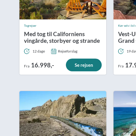
Togrejser
Kør selv i bi
Med tog til Californiens
Vest-U
vingårde, storbyer og strande
Grand
12 dage
Rejseforslag
19 da
16.998,-
17.
Se rejsen
Fra
Fra