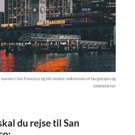
s havnen i San Francisco og bliv ønsket velkommen af færgekajen og
klokketårnet
kal du rejse til San
co: