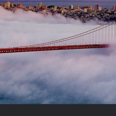
Royal Caribb
VIVA Cruises
ika