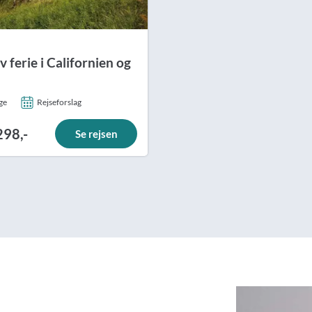
v ferie i Californien og
ge
Rejseforslag
298,-
Se rejsen