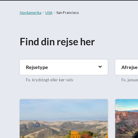
Nordamerika
USA
San Francisco
Find din rejse her
Rejsetype
Afrejs
Fx. krydstogt eller kør-selv
Fx. januar 