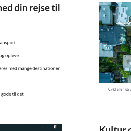
 din rejse til
ransport
 og opleve
ineres med mange destinationer
Cykl eller gå
 gode til det
Kultur 