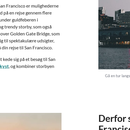
i San Francisco er mulighederne
ed på en rejse gennem flere
 under guldfeberen i
 og trendy storby, som også
over Golden Gate Bridge, som
g til spektakulære udsigter,
din rejse til San Francisco.
 kede sig på et besøg til San
kyst
, og kombiner storbyen
Gå en tur lang
Derfor s
Francis