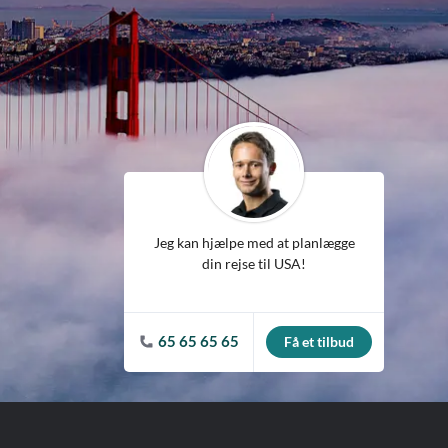
ean
Jeg kan hjælpe med at planlægge
din rejse til USA!
65 65 65 65
Få et tilbud