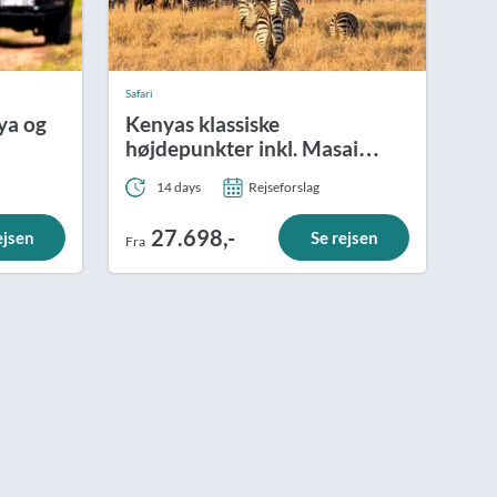
Safari
ya og
Kenyas klassiske
højdepunkter inkl. Masai
Mara og badeferie
14 days
Rejseforslag
27.698,-
ejsen
Se rejsen
Fra