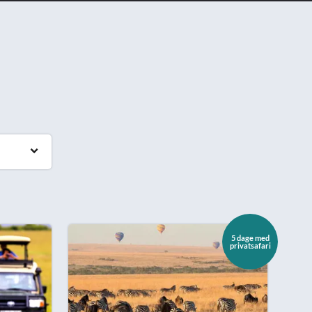
5 dage med
privatsafari