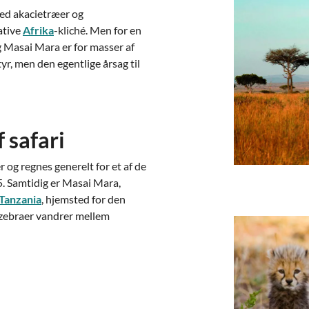
ed akacietræer og
ative
Afrika
-kliché. Men for en
g Masai Mara er for masser af
r, men den egentlige årsag til
 safari
 og regnes generelt for et af de
5. Samtidig er Masai Mara,
Tanzania
, hjemsted for den
g zebraer vandrer mellem