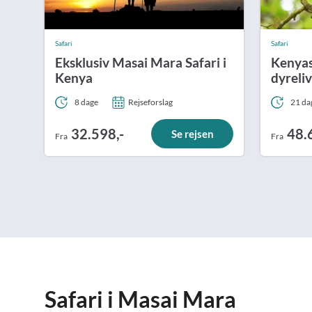
Safari
Safari
Eksklusiv Masai Mara Safari i
Kenyas
Kenya
dyreliv
8 dage
Rejseforslag
21 da
32.598,-
48.
Se rejsen
Fra
Fra
Safari i Masai Mara