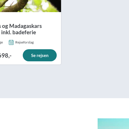
 og Madagaskars
 inkl. badeferie
ge
Rejseforslag
698,-
Se rejsen