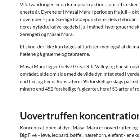
Vildtvandringen er en kæmpeattraktion, som tiltrækker 
eneste år. Dyrene er i Masai Mara i perioden fra juli – okt
november – juni. Særlige højdepunkter er dels i februar
deres nyfødte kalve, og dels i juli måned, hvor gnuerne
Serengeti og Masai Mara.
Et skue, der ikke kun følges af turister, men også af de man
hælene på gnuerne og zebraerne.
Masai Mara ligger i selve Great Rift Valley, og har sit nav
området, side om side med de vilde dyr. Intet sted i verd
end her, og her er konstateret 95 forskellige slags patted
mindre end 452 forskellige fuglearter, heraf 53 arter af r
Uovertruffen koncentration
Koncentrationen af dyr i Masai Mara er uovertruffen og 
Big Five’ - løve, leopard, bøffel, næsehorn, elefant - er e