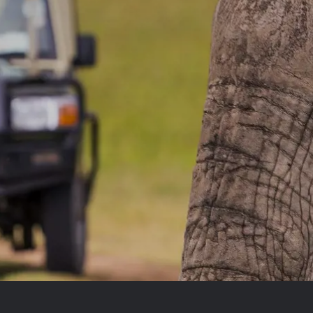
Royal Caribb
VIVA Cruises
ika