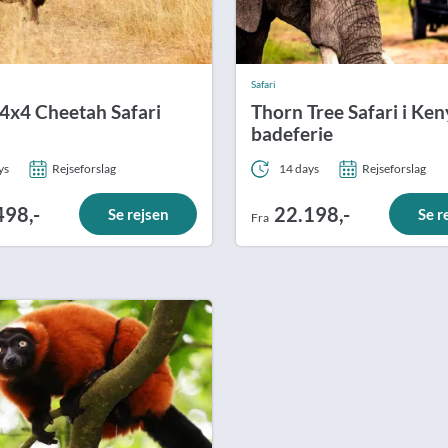
Safari
4x4 Cheetah Safari
Thorn Tree Safari i Ken
badeferie
ys
Rejseforslag
14 days
Rejseforslag
498,-
22.198,-
Se rejsen
Se r
Fra