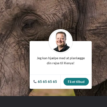
ean
Jeg kan hjælpe med at planlægge
din rejse til Kenya!
65 65 65 65
Få et tilbud