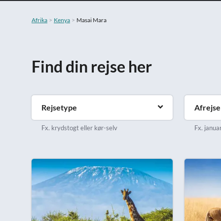
Afrika
Kenya
Masai Mara
Find din rejse her
Rejsetype
Afrejs
Fx. krydstogt eller kør-selv
Fx. januar 