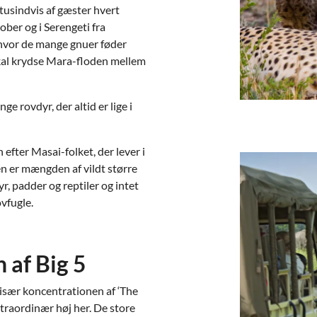
tusindvis af gæster hvert
ober og i Serengeti fra
, hvor de mange gnuer føder
 skal krydse Mara-floden mellem
ge rovdyr, der altid er lige i
n efter Masai-folket, der lever i
en er mængden af vildt større
yr, padder og reptiler og intet
ovfugle.
 af Big 5
især koncentrationen af ‘The
kstraordinær høj her. De store