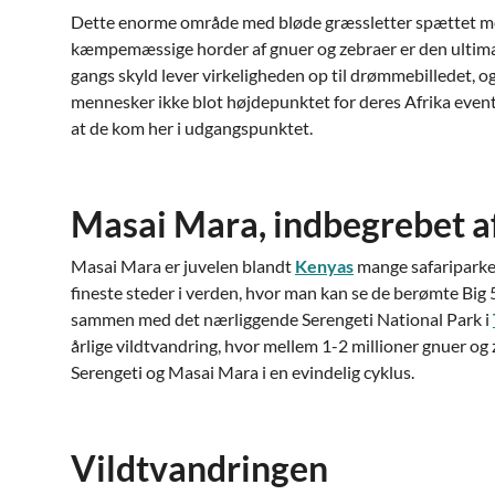
Dette enorme område med bløde græssletter spættet m
kæmpemæssige horder af gnuer og zebraer er den ultim
gangs skyld lever virkeligheden op til drømmebilledet, o
mennesker ikke blot højdepunktet for deres Afrika eventy
at de kom her i udgangspunktet.
Masai Mara, indbegrebet af
Masai Mara er juvelen blandt
Kenyas
mange safariparker
fineste steder i verden, hvor man kan se de berømte Big 
sammen med det nærliggende Serengeti National Park i
årlige vildtvandring, hvor mellem 1-2 millioner gnuer o
Serengeti og Masai Mara i en evindelig cyklus.
Vildtvandringen