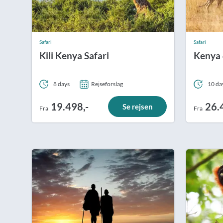
Safari
Safari
Kili Kenya Safari
Kenya 
8 days
Rejseforslag
10 da
19.498,-
26.
Se rejsen
Fra
Fra