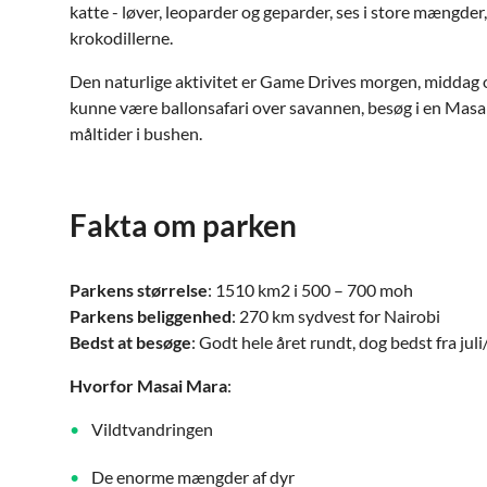
katte - løver, leoparder og geparder, ses i store mængder
krokodillerne.
Den naturlige aktivitet er Game Drives morgen, middag o
kunne være ballonsafari over savannen, besøg i en Masai
måltider i bushen.
Fakta om parken
Parkens størrelse
: 1510 km2 i 500 – 700 moh
Parkens beliggenhed
: 270 km sydvest for Nairobi
Bedst at besøge
: Godt hele året rundt, dog bedst fra juli
Hvorfor Masai Mara
:
Vildtvandringen
De enorme mængder af dyr