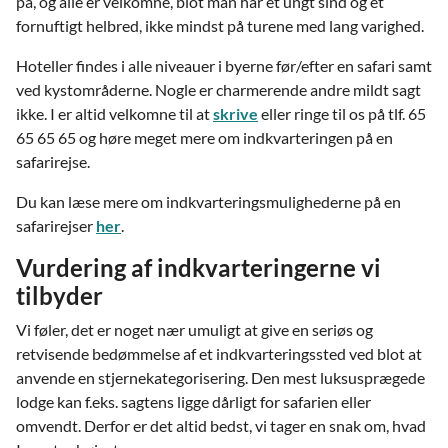
på, og alle er velkomne, blot man har et ungt sind og et
fornuftigt helbred, ikke mindst på turene med lang varighed.
Hoteller findes i alle niveauer i byerne før/efter en safari samt
ved kystområderne. Nogle er charmerende andre mildt sagt
ikke. I er altid velkomne til at
skrive
eller ringe til os på tlf. 65
65 65 65 og høre meget mere om indkvarteringen på en
safarirejse.
Du kan læse mere om indkvarteringsmulighederne på en
safarirejser
her
.
Vurdering af indkvarteringerne vi
tilbyder
Vi føler, det er noget nær umuligt at give en seriøs og
retvisende bedømmelse af et indkvarteringssted ved blot at
anvende en stjernekategorisering. Den mest luksusprægede
lodge kan f.eks. sagtens ligge dårligt for safarien eller
omvendt. Derfor er det altid bedst, vi tager en snak om, hvad