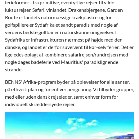
ferieformer - fra primitive, eventyrlige rejser til vilde
luksusrejser. Safari, vinlandet, Drakensbjergene, Garden
Route er landets naturmæssige trækplastre, og for
golfspillere er Sydafrika et sandt paradis med nogle af
verdens bedste golfbaner i naturskønne omgivelser. I
Sydafrika er infrastrukturen nærmest på højde med den
danske, og landet er derfor suverænt til kør-selv ferier. Det er
ligeledes oplagt at kombinere safarirejsen/rundrejsen med
nogle dages badeferie ved Mauritius' paradislignende
strande.
BENNS' Afrika-program byder på oplevelser for alle sanser,
på ethvert plan og for enhver pengepung. Vi tilbyder grupper,
med eller uden dansk rejseleder, samt enhver form for
individuelt skræddersyede rejser.