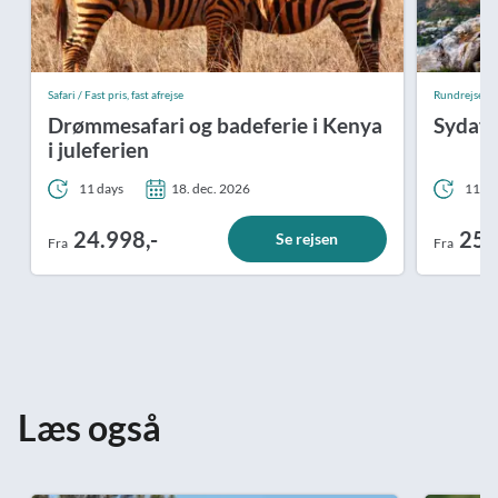
Safari / Fast pris, fast afrejse
Rundrejse / Fa
Drømmesafari og badeferie i Kenya
Sydafr
i juleferien
11 days
18. dec. 2026
11 da
24.998,-
25.
Se rejsen
Fra
Fra
Læs også