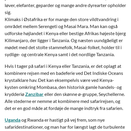
løver, elefanter, geparder og mange andre dyrearter opholder
sig.
Klimaks i Østafrika er for mange den store vildtvandring i
området mellem Serengeti og Masai Mara. Man kan også
udforske højlandet i Kenya eller bestige Afrikas højeste bjerg
Kilimanjaro, der ligger i Tanzania. Og næsten uundgåeligt er
mødet med det stolte stammefolk, Masai-folket, holder til i
sydlige- og centrale Kenya samt i det nordlige Tanzania.
Hvis I tager på safari i Kenya eller Tanzania, er det oplagt at
kombinere rejsen med en badeferie ved Det Indiske Oceans
krystalklare hav. Det kan eksempelvis være ved Kenya-
kysten omkring Mombasa, den historisk gamle handels- og
krydderiø
Zanzibar
eller den skønne ø-gruppe, Seychellerne.
Alle stederne er nemme at kombinere med safarirejsen, og
det er en god måde at fordøje de mange indtryk fra safarien.
Uganda
og Rwanda er hastigt på vej frem, som nye
safaridestinationer, og man har for længst lagt de turbulente