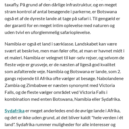
taxafly. På grund af den dårlige infrastruktur, og en meget
stram kontrol af antal besøgende i parkerne, er Botswana
også et af de dyreste lande at tage på safari i. Til gengæld er
der garanti for en meget intim oplevelse med naturen og
uden tvivl en uforglemmelig safarioplevelse.
Namibia er også et land i særklasse. Landskabet kan være
svært at beskrive, men man føler ofte, at man er havnet midt i
et maleri. Namibia er velegnet til kør-selv rejser, og selvom de
fleste veje er grusveje, er de næsten af ligeså god kvalitet
som asfalterede veje. Namibia og Botswana er lande, som 2.
gangs rejsende til Afrika ofte vælger at besøge. Nabolandene
Zambia og Zimbabwe er næsten synonymt med Victoria
Falls, og de fleste vælger området ved Victoria Falls i
kombination med enten Botswana, Namibia eller Sydafrika.
Sydafrika
er meget anderledes end de øvrige lande i Afrika,
og det er ikke uden grund, at det bliver kaldt "hele verden i ét
land". Sydafrika rummer muligheder for alle interesser og