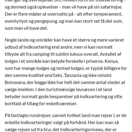
og dermed også oplevelser - man vil have på sin safarirejse.
Der er flere måder at overnatte på - alt efter temperament,
eventyrlyst og pengepung, og man kan stort set få det som,
som man vil have det.
Nogle lande og områder kan have et større og mere varieret
udbud af indkvartering end andre, men vi kan normalt
tilbyde alt fra camping til sublim luksus overalt. Antallet af
lodges i et område kan betyde forskelle i priserne. Kenya,
som har mange lodges og tented lodges, er typisk billigere for
den samme kvalitet end f.eks. Tanzania og ikke mindst
Botswana, der begge ikke har helt det samme antal steder at
vælge imellem. I den turistmæssige lavsæson i et land
betyder normalt gode besparelser på indkvartering og ofte
bortfald af tillæg for enkeltværelser.
På fastlagte rundrejser, uanset hvilket land man rejser i, er de
enkelte indkvarteringer valgt på forhånd. Her kan man så
vælge rejsen ud fra bl.a. det indkvarteringsniveau, der er