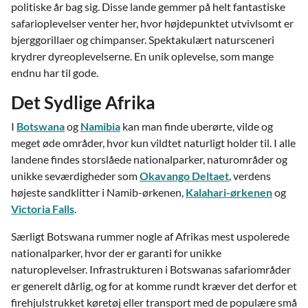
politiske år bag sig. Disse lande gemmer på helt fantastiske
safarioplevelser venter her, hvor højdepunktet utvivlsomt er
bjerggorillaer og chimpanser. Spektakulært natursceneri
krydrer dyreoplevelserne. En unik oplevelse, som mange
endnu har til gode.
Det Sydlige Afrika
I
Botswana
og
Namibia
kan man finde uberørte, vilde og
meget øde områder, hvor kun vildtet naturligt holder til. I alle
landene findes storslåede nationalparker, naturområder og
unikke seværdigheder som
Okavango Deltaet
, verdens
højeste sandklitter i Namib-ørkenen,
Kalahari-ørkenen
og
Victoria Falls
.
Særligt Botswana rummer nogle af Afrikas mest uspolerede
nationalparker, hvor der er garanti for unikke
naturoplevelser. Infrastrukturen i Botswanas safariområder
er generelt dårlig, og for at komme rundt kræver det derfor et
firehjulstrukket køretøj eller transport med de populære små