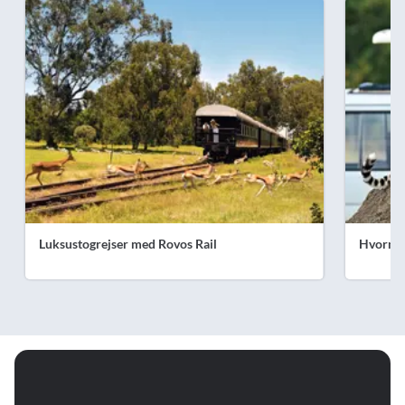
Luksustogrejser med Rovos Rail
Hvornår 