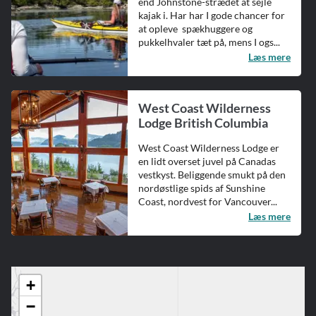
end Johnstone-strædet at sejle
kajak i. Har har I gode chancer for
at opleve spækhuggere og
pukkelhvaler tæt på, mens I ogs...
Læs mere
West Coast Wilderness
Lodge British Columbia
West Coast Wilderness Lodge er
en lidt overset juvel på Canadas
vestkyst. Beliggende smukt på den
nordøstlige spids af Sunshine
Coast, nordvest for Vancouver...
Læs mere
+
−