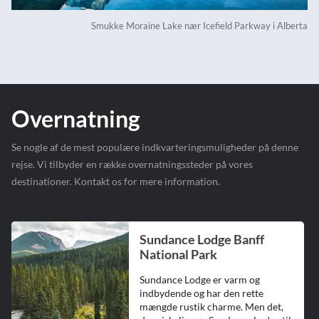
Smukke Moraine Lake nær Icefield Parkway i Alberta
Overnatning
Se nogle af de mest populære indkvarteringsmuligheder på denne
rejse. Vi tilbyder en række overnatningssteder på vores
destinationer. Kontakt os for mere information.
Sundance Lodge Banff
National Park
Sundance Lodge er varm og
indbydende og har den rette
mængde rustik charme. Men det,