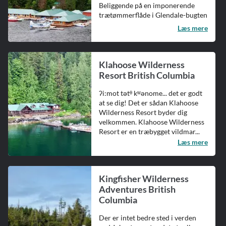
Beliggende på en imponerende
trætømmerflåde i Glendale-bugten
i den større K...
Læs mere
Klahoose Wilderness
Resort British Columbia
ʔi:mot tətᶿ kʷənome... det er godt
at se dig! Det er sådan Klahoose
Wilderness Resort byder dig
velkommen. Klahoose Wilderness
Resort er en træbygget vildmar...
Læs mere
Kingfisher Wilderness
Adventures British
Columbia
Der er intet bedre sted i verden