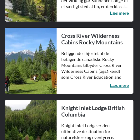
der virkelig gør Sundance Lodge til
et særligt sted at bo, er den klassi...
Læs mere
Cross River Wilderness
Cabins Rocky Mountains
Beliggende i hjertet af de
betagende canadiske Rocky
Mountains tilbyder Cross River
Wilderness Cabins (også kendt
som Cross River Education and
Retreat Cente...
Læs mere
Knight Inlet Lodge British
Columbia
Knight Inlet Lodge er den
ultimative destination for
naturelskere og eventyrere.