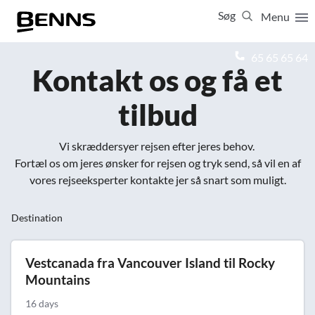
Søg
Menu
Luk
65 65 65 64
Kontakt os og få et
Vis resultater for:
tilbud
Alle
Ferierejser
Firma- og temarejser
Studierejser
Vi skræddersyer rejsen efter jeres behov.
Fortæl os om jeres ønsker for rejsen og tryk send, så vil en af
vores rejseeksperter kontakte jer så snart som muligt.
Destination
Vestcanada fra Vancouver Island til Rocky
Mountains
16 days