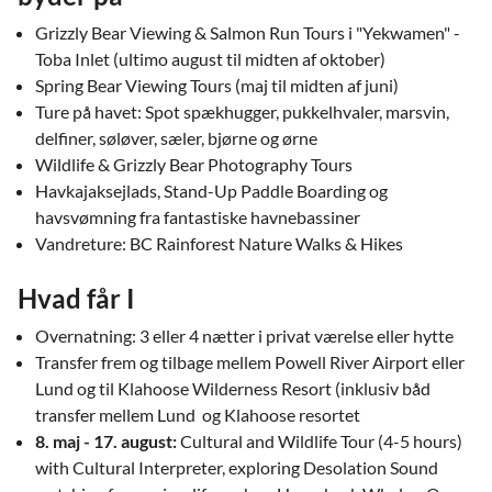
Grizzly Bear Viewing & Salmon Run Tours i "Yekwamen" -
Toba Inlet (ultimo august til midten af ​​oktober)
Spring Bear Viewing Tours (maj til midten af ​​juni)
Ture på havet: Spot spækhugger, pukkelhvaler, marsvin,
delfiner, søløver, sæler, bjørne og ørne
Wildlife & Grizzly Bear Photography Tours
Havkajaksejlads, Stand-Up Paddle Boarding og
havsvømning fra fantastiske havnebassiner
Vandreture: BC Rainforest Nature Walks & Hikes
Hvad får I
Overnatning: 3 eller 4 nætter i privat værelse eller hytte
Transfer frem og tilbage mellem Powell River Airport eller
Lund og til Klahoose Wilderness Resort (inklusiv båd
transfer mellem Lund og Klahoose resortet
8. maj - 17. august:
Cultural and Wildlife Tour (4-5 hours)
with Cultural Interpreter, exploring Desolation Sound