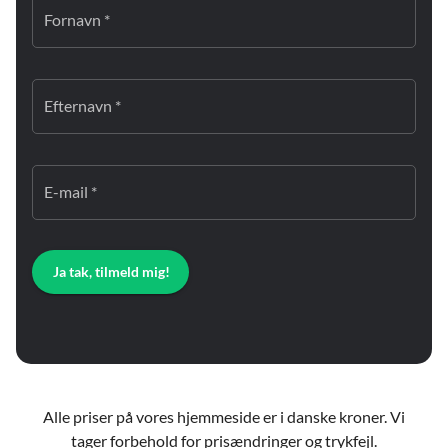
Fornavn *
Efternavn *
E-mail *
Ja tak, tilmeld mig!
Alle priser på vores hjemmeside er i danske kroner. Vi
tager forbehold for prisændringer og trykfejl.