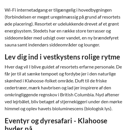
Wi-Fi internetadgang er tilgængelig i hovedbygningen
(forbindelsen er meget uregelmæssig på grund af resortets
øde placering). Resortet er udelukkende drevet af et grønt
energisystem. Stedets har en række store terrasser og
siddeområder med udsigt over vandet, en ny brændefyret
sauna samt indendørs siddeområder og lounger.
Lev dig ind i vestkystens rolige rytme
Hver dag vil I blive guidet af resortets erfarne personale. De
får jer til at sænke tempoet og fordybe jer i den naturlige
skønhed i Klahoose-folket område. Duft til de friske
cedertræer, mærk havbrisen og lad jer inspirere af den
omkringliggende regnskov i British Columbia. Nyd aftener
ved lejrbålet, bliv betaget af stjernekiggeri under den mørke
himmel og oplev havets bioluminescens (biologisk lys).
Eventyr og dyresafari - Klahoose
byder på