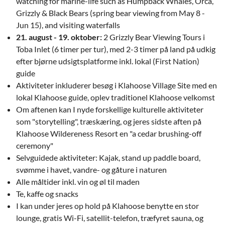
watching for marine-life such as Humpback Whales, Orca,
Grizzly & Black Bears (spring bear viewing from May 8 -
Jun 15), and visiting waterfalls
21. august - 19. oktober:
2 Grizzly Bear Viewing Tours i
Toba Inlet (6 timer per tur), med 2-3 timer på land på udkig
efter bjørne udsigtsplatforme inkl. lokal (First Nation)
guide
Aktiviteter inkluderer besøg i Klahoose Village Site med en
lokal Klahoose guide, oplev traditionel Klahoose velkomst
Om aftenen kan I nyde forskellige kulturelle aktiviteter
som "storytelling", træskæring, og jeres sidste aften på
Klahoose Wildereness Resort en "a cedar brushing-off
ceremony"
Selvguidede aktiviteter: Kajak, stand up paddle board,
svømme i havet, vandre- og gåture i naturen
Alle måltider inkl. vin og øl til maden
Te, kaffe og snacks
I kan under jeres op hold på Klahoose benytte en stor
lounge, gratis Wi-Fi, satellit-telefon, træfyret sauna, og