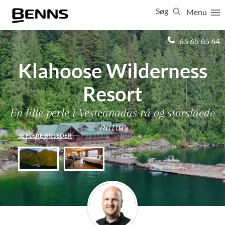
Søg
Menu
Luk
65 65 65 64
Klahoose Wilderness
Vis resultater for:
Alle
Ferierejser
Firma- og temarejser
Studierejser
Resort
En lille perle i Vestcanadas rå og storslåede
natur
SE FLERE BILLEDER