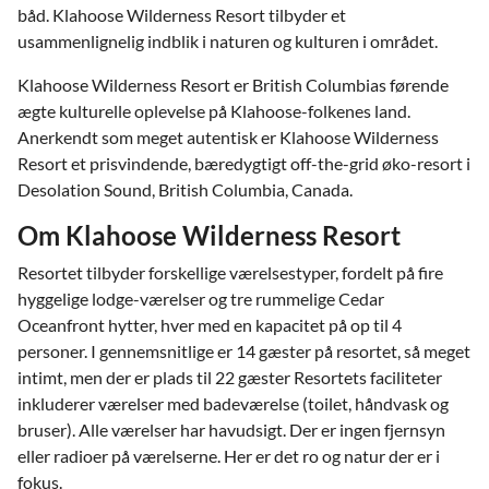
båd. Klahoose Wilderness Resort tilbyder et
usammenlignelig indblik i naturen og kulturen i området.
Klahoose Wilderness Resort er British Columbias førende
ægte kulturelle oplevelse på Klahoose-folkenes land.
Anerkendt som meget autentisk er Klahoose Wilderness
Resort et prisvindende, bæredygtigt off-the-grid øko-resort i
Desolation Sound, British Columbia, Canada.
Om Klahoose Wilderness Resort
Resortet tilbyder forskellige værelsestyper, fordelt på fire
hyggelige lodge-værelser og tre rummelige Cedar
Oceanfront hytter, hver med en kapacitet på op til 4
personer. I gennemsnitlige er 14 gæster på resortet, så meget
intimt, men der er plads til 22 gæster Resortets faciliteter
inkluderer værelser med badeværelse (toilet, håndvask og
bruser). Alle værelser har havudsigt. Der er ingen fjernsyn
eller radioer på værelserne. Her er det ro og natur der er i
fokus.