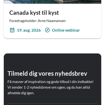
Canada kyst til kyst
Foredragsholder: Arne Naamansen
19. aug. 2026
Online webinar
Tilmeld dig vores nyhedsbrev
Få masser af inspiration og gode tilbud i din indbakke!
Vi sender 1-2 nyhedsbreve om ugen, og du kan altid
afmelde dig igen.