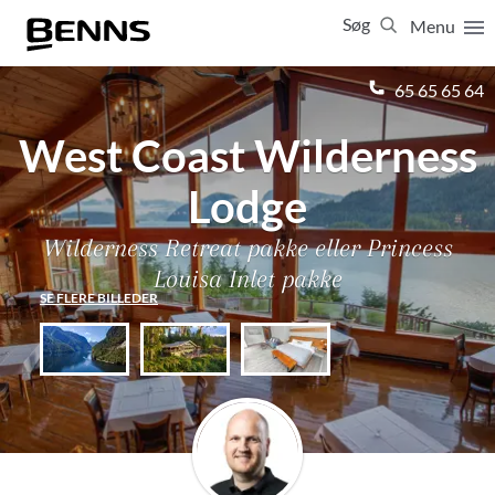
Søg
Menu
Luk
65 65 65 64
West Coast Wilderness
Vis resultater for:
Alle
Ferierejser
Firma- og temarejser
Studierejser
Lodge
Wilderness Retreat pakke eller Princess
Louisa Inlet pakke
SE FLERE BILLEDER