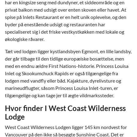
har en kingsize seng med dundyner, et siddeområde og en
privat balkon med udsigt over enten skoven eller havet. At
spise på Inlets Restaurant er en helt unik oplevelse, og den
byder på enestående udsigt og restauranten har
specialiseret sig i det friske vestkystkøkken med lokale og
økologiske råvarer.
Tæt ved lodgen ligger kystlandsbyen Egmont, en lille landsby,
der går tilbage til den tidlige europæiske bosættelse, men
med en endnu ældre First Nations-historie. Princess Louisa
Inlet og Skookumchuck Rapids er også tilgængelige fra
lodgen med vandfly eller båd. Kajakture, dyrelivsture og
marineudflugter, såsom Princess Louisa Inlet-turen, er
tilgængelige og kan tage jer til ægte vildmarkssteder.
Hvor finder I West Coast Wilderness
Lodge
West Coast Wilderness Lodgen ligger 145 km nordvest for
Vancouver på den ikke så besøgte Sunshine Coast. Det er