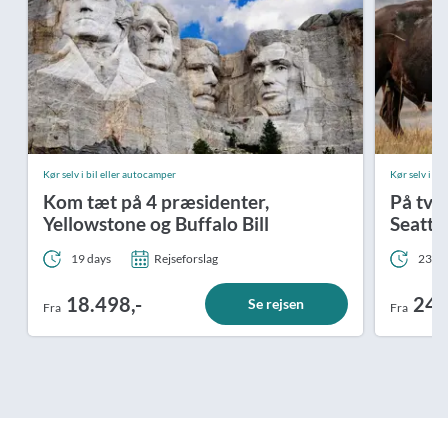
Kør selv i bil eller autocamper
Kør selv i bi
Kom tæt på 4 præsidenter,
På tvæ
Yellowstone og Buffalo Bill
Seattle
19 days
Rejseforslag
23 da
18.498,-
24.
Se rejsen
Fra
Fra