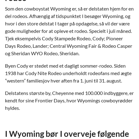
Som den cowboystat Wyoming er, så er delstaten hjem for en
del rodeos. Afhængig af tidspunktet I besøger Wyoming, og
hvor i den store delstat I tager på opdagelse, så vil der være
gode muligheder for at opleve et rodeo. Specielt i juli måned.
Tjek eksempelvis Cody Stampede Rodeo, Cody; Pioneer
Days Rodeo, Lander; Central Wyoming Fair & Rodeo Casper
og Sheridan WYO Rodeo, Sheridan.
Byen Cody er stedet med et dagligt sommer-rodeo. Siden
1938 har Cody Nite Rodeo underholdt rodeofans med ægte
”western” familiesjov hver aften fra 1. juni til 31. august.
Delstatens største by, Cheyenne med 100.000 indbyggere, er
kendt for sine Frontier Days, hvor Wyomings cowboyrødder
hyldes.
I Wyoming bør I overveje følgende