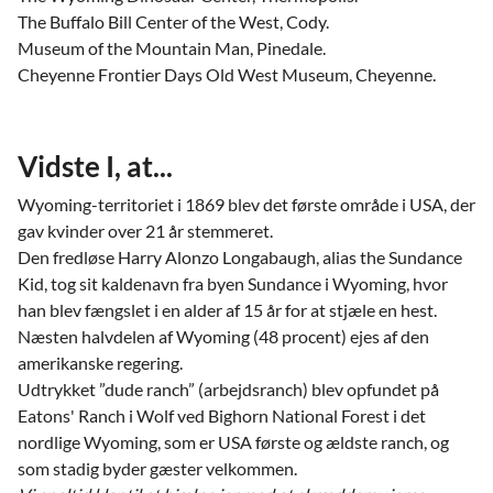
The Buffalo Bill Center of the West, Cody.
Museum of the Mountain Man, Pinedale.
Cheyenne Frontier Days Old West Museum, Cheyenne.
Vidste I, at...
Wyoming-territoriet i 1869 blev det første område i USA, der
gav kvinder over 21 år stemmeret.
Den fredløse Harry Alonzo Longabaugh, alias the Sundance
Kid, tog sit kaldenavn fra byen Sundance i Wyoming, hvor
han blev fængslet i en alder af 15 år for at stjæle en hest.
Næsten halvdelen af Wyoming (48 procent) ejes af den
amerikanske regering.
Udtrykket ”dude ranch” (arbejdsranch) blev opfundet på
Eatons' Ranch i Wolf ved Bighorn National Forest i det
nordlige Wyoming, som er USA første og ældste ranch, og
som stadig byder gæster velkommen.