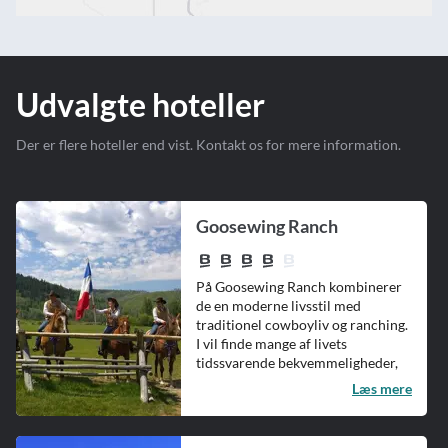
Udvalgte hoteller
Der er flere hoteller end vist. Kontakt os for mere information.
Goosewing Ranch
På Goosewing Ranch kombinerer
de en moderne livsstil med
traditionel cowboyliv og ranching.
I vil finde mange af livets
tidssvarende bekvemmeligheder,
der gø...
Læs mere