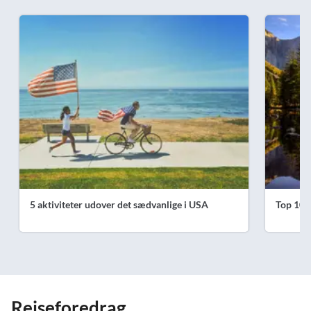
5 aktiviteter udover det sædvanlige i USA
Top 10 a
Rejseforedrag