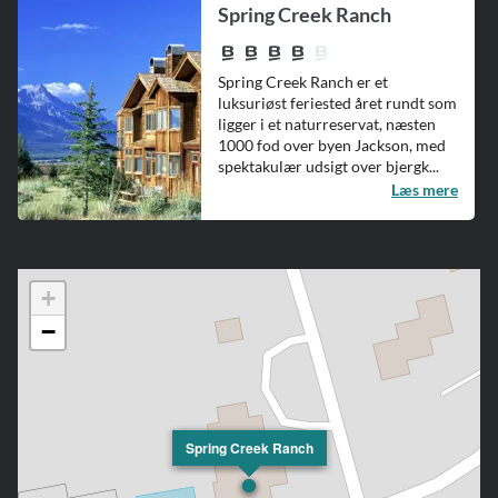
Spring Creek Ranch
Spring Creek Ranch er et
luksuriøst feriested året rundt som
ligger i et naturreservat, næsten
1000 fod over byen Jackson, med
spektakulær udsigt over bjergk...
Læs mere
+
−
Spring Creek Ranch
Goosewing Ranch