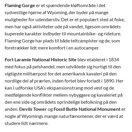
Flaming Gorge
er et spændende kløftområde i det
sydvestlige hjørne af Wyoming, der byder på mange
muligheder for udendørsliv. Det er et populært sted at fiske,
men har også aktiviteter ude på vandet, ligesom områdets
kuperede karakter indbyder til mountainbike- og rideture.
Flaming Gorge har plads til både teltcampister og de, som
foretrækker lidt mere komfort i en autocamper.
Fort Laramie National Historic Site
blev etableret i 1834
med fokus på pelshandel, men udviklede sig hurtigt til den
vigtigste militærpost for det amerikansk kavaleri på den
nordlige del af prærien, inden fortet blev forladt i 1890. Her
kan I udforske USA’s ekspansionstrang mod vest og de
medfølgende konflikter mellem nybyggere og kavaleriet på
den ene side og områdets oprindelige befolkning på den
anden.
Devils Tower
og
Fossil Butte National Monument
er
nogle af Wyomings mange naturfænomener, der er værd at
studere lidt nærmere.