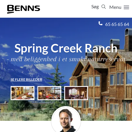
Søg
Menu
Luk
65 65 65 64
Vis resultater for:
Alle
Ferierejser
Spring Creek Ranch
Firma- og temarejser
Studierejser
- med beliggenhed i et smukt naturreservat
SE FLERE BILLEDER