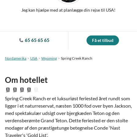
Jeg kan hjælpe med at planlægge din rejse til USA!
65 65 65 65
Få et tilbud
Nordamerika
USA
Wyoming
Spring Creek Ranch
Om hotellet
Spring Creek Ranch er et luksuriøst feriested året rundt som
ligger i et naturreservat, næsten 1000 fod over byen Jackson,
med spektakulær udsigt over bjergkæden Teton og den
verdensberømte Grand Teton. Dette feriested er den stolte
modager af den præstigetunge betegnelse Conde 'Nast
Traveler's 'Gold List'.