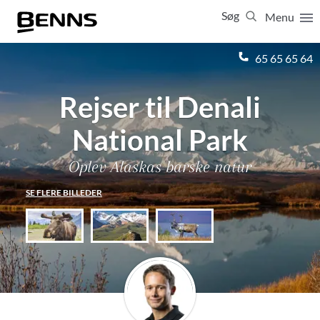
Søg
Menu
Luk
65 65 65 64
Rejser til Denali
Vis resultater for:
Alle
Ferierejser
Firma- og temarejser
Studierejser
National Park
Oplev Alaskas barske natur
SE FLERE BILLEDER