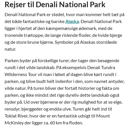
Rejser til Denali National Park
Denali National Park er stedet, hvor man kommer helt tæt på
det både fantastiske og barske
Alaska
. Denali National Park
ligger i hjertet af den kæmpemæssige ødemark, med de
tronende trætoppe, de lange rislende floder, de hvide bjerge
og de store brune bjørne. Symboler på Alaskas storslåede
natur.
Parken byder på forskellige turer, der tager den besøgende
rundt i det vilde landskab. På eksempelvis Denali Tundra
Wilderness Tour vil man i løbet af dagen blive kørt rundt i
parken, og blive budt helt indenfor i den, som navnet antyder,
vilde natur. På turen bliver der fortalt historier og fakta om
parken, og ikke mindst det rige dyreliv dette landskab også
byder på. Ud over bjørnene er der rig mulighed for at se elge,
rensdyr, bjerggeder og endda ulve. Turen går helt ind til
Toklat River, hvor der er en fantastisk udsigt til Mount
McKinley der ligger ca. 60 km fra floden.