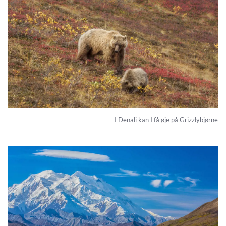
I Denali kan I få øje på Grizzlybjørne