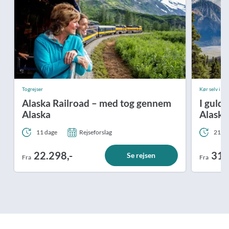
Togrejser
Kør selv i bi
Alaska Railroad – med tog gennem
I guld
Alaska
Alaska
11 dage
Rejseforslag
21 da
22.298,-
31.
Se rejsen
Fra
Fra