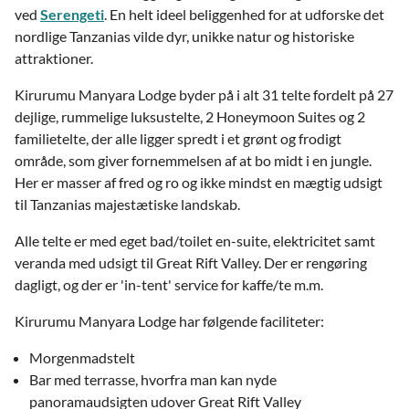
ved
Serengeti
. En helt ideel beliggenhed for at udforske det
nordlige Tanzanias vilde dyr, unikke natur og historiske
attraktioner.
Kirurumu Manyara Lodge byder på i alt 31 telte fordelt på 27
dejlige, rummelige luksustelte, 2 Honeymoon Suites og 2
familietelte, der alle ligger spredt i et grønt og frodigt
område, som giver fornemmelsen af at bo midt i en jungle.
Her er masser af fred og ro og ikke mindst en mægtig udsigt
til Tanzanias majestætiske landskab.
Alle telte er med eget bad/toilet en-suite, elektricitet samt
veranda med udsigt til Great Rift Valley. Der er rengøring
dagligt, og der er 'in-tent' service for kaffe/te m.m.
Kirurumu Manyara Lodge har følgende faciliteter:
Morgenmadstelt
Bar med terrasse, hvorfra man kan nyde
panoramaudsigten udover Great Rift Valley