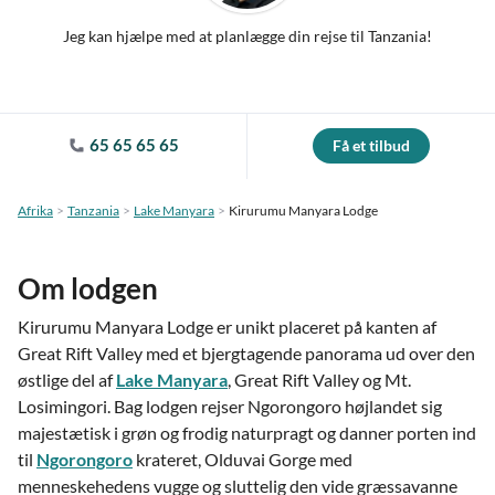
Jeg kan hjælpe med at planlægge din rejse til Tanzania!
65 65 65 65
Få et tilbud
Afrika
Tanzania
Lake Manyara
Kirurumu Manyara Lodge
Om lodgen
Kirurumu Manyara Lodge er unikt placeret på kanten af
Great Rift Valley med et bjergtagende panorama ud over den
østlige del af
Lake Manyara
, Great Rift Valley og Mt.
Losimingori. Bag lodgen rejser Ngorongoro højlandet sig
majestætisk i grøn og frodig naturpragt og danner porten ind
til
Ngorongoro
krateret, Olduvai Gorge med
menneskehedens vugge og sluttelig den vide græssavanne