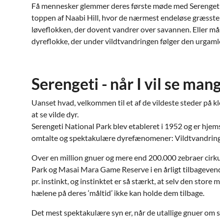
Få mennesker glemmer deres første møde med Serengeti.
toppen af Naabi Hill, hvor de nærmest endeløse græsste
løveflokken, der dovent vandrer over savannen. Eller 
dyreflokke, der under vildtvandringen følger den urgaml
Serengeti - når I vil se man
Uanset hvad, velkommen til et af de vildeste steder på k
at se vilde dyr.
Serengeti National Park blev etableret i 1952 og er hjem
omtalte og spektakulære dyrefænomener: Vildtvandringe
Over en million gnuer og mere end 200.000 zebraer cirk
Park og Masai Mara Game Reserve i en årligt tilbagevend
pr. instinkt, og instinktet er så stærkt, at selv den store 
hælene på deres ‘måltid’ ikke kan holde dem tilbage.
Det mest spektakulære syn er, når de utallige gnuer om