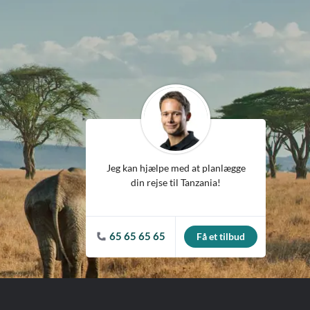
ean
Jeg kan hjælpe med at planlægge
din rejse til Tanzania!
65 65 65 65
Få et tilbud