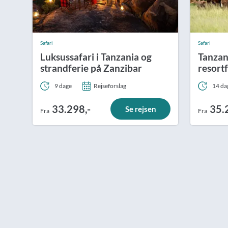
Safari
Safari
Luksussafari i Tanzania og
Tanzan
strandferie på Zanzibar
resort
9 dage
Rejseforslag
14 da
33.298,-
35.
Se rejsen
Fra
Fra