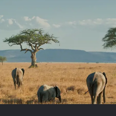
Royal Caribb
VIVA Cruises
ika