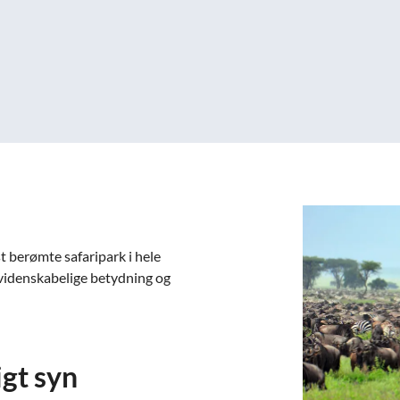
 berømte safaripark i hele
 videnskabelige betydning og
igt syn