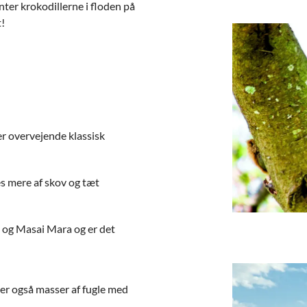
nter krokodillerne i floden på
t!
er overvejende klassisk
s mere af skov og tæt
 og Masai Mara og er det
r er også masser af fugle med