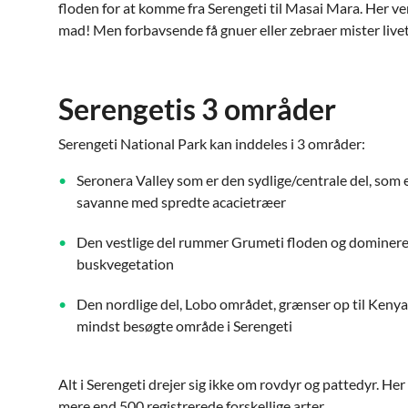
floden for at komme fra Serengeti til Masai Mara. Her ve
mad! Men forbavsende få gnuer eller zebraer mister live
Serengetis 3 områder
Serengeti National Park kan inddeles i 3 områder:
Seronera Valley som er den sydlige/centrale del, som 
savanne med spredte acacietræer
Den vestlige del rummer Grumeti floden og dominere
buskvegetation
Den nordlige del, Lobo området, grænser op til Kenya
mindst besøgte område i Serengeti
Alt i Serengeti drejer sig ikke om rovdyr og pattedyr. He
mere end 500 registrerede forskellige arter.