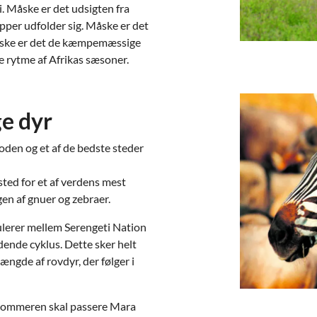
 Måske er det udsigten fra
pper udfolder sig. Måske er det
måske er det de kæmpemæssige
e rytme af Afrikas sæsoner.
ge dyr
loden og et af de bedste steder
sted for et af verdens mest
n af gnuer og zebraer.
ulerer mellem Serengeti Nation
ende cyklus. Dette sker helt
mængde af rovdyr, der følger i
 sommeren skal passere Mara