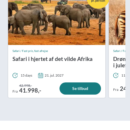
pr. person
Safari / Fast pris, fast afrejse
Safari / Fast p
Safari i hjertet af det vilde Afrika
Drømme
i julef
15 days
21. jul. 2027
11 da
42.998,-
24.
Se tilbud
41.998,-
Fra
Fra