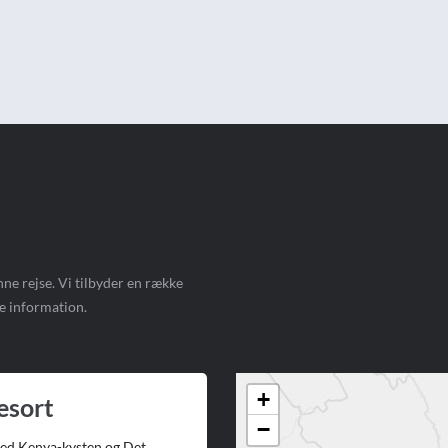
ne rejse. Vi tilbyder en række
e information.
+
esort
−
 ved Kenya-kysten og Det