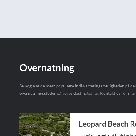
Overnatning
Se nogle af de mest populære indkvarteringsmuligheder på den
overnatningssteder på vores destinationer. Kontakt os for mer
Leopard Beach R
Tag på en pragtfuld badeferie