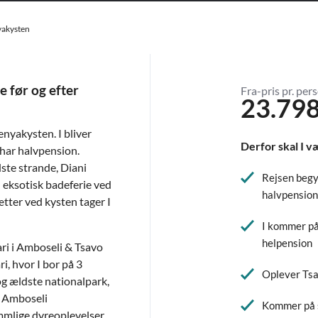
yakysten
 før og efter
Fra-pris pr. pers
23.798
nyakysten. I bliver
Derfor skal I v
 har halvpension.
dste strande, Diani
Rejsen begy
n eksotisk badeferie ved
halvpensio
ætter ved kysten tager I
I kommer på
helpension
ari i Amboseli & Tsavo
i, hvor I bor på 3
Oplever Tsa
og ældste nationalpark,
l Amboseli
Kommer på s
mmlige dyreoplevelser.