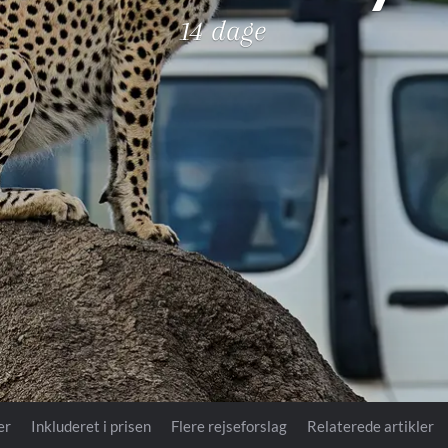
Royal Caribb
14 dage
VIVA Cruises
ika
er
Inkluderet i prisen
Flere rejseforslag
Relaterede artikler