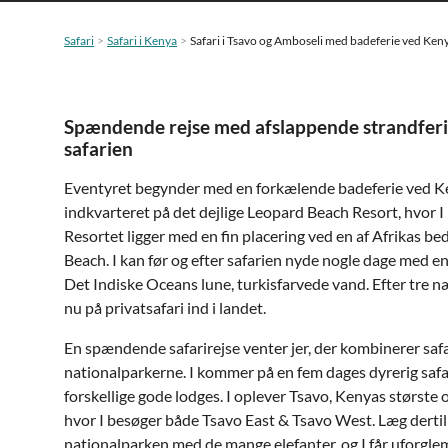
Safari
Safari i Kenya
Safari i Tsavo og Amboseli med badeferie ved Ken
Spændende rejse med afslappende strandferie
safarien
Eventyret begynder med en forkælende badeferie ved Ke
indkvarteret på det dejlige Leopard Beach Resort, hvor I
Resortet ligger med en fin placering ved en af Afrikas be
Beach. I kan før og efter safarien nyde nogle dage med e
Det Indiske Oceans lune, turkisfarvede vand. Efter tre n
nu på privatsafari ind i landet.
En spændende safarirejse venter jer, der kombinerer saf
nationalparkerne. I kommer på en fem dages dyrerig safar
forskellige gode lodges. I oplever Tsavo, Kenyas største 
hvor I besøger både Tsavo East & Tsavo West. Læg derti
nationalparken med de mange elefanter, og I får uforgle