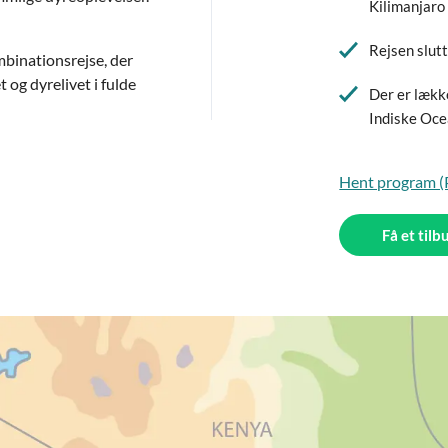
Kilimanjaro
Rejsen slutt
mbinationsrejse, der
 og dyrelivet i fulde
Der er lækk
Indiske Oc
Hent program 
Få et tilb