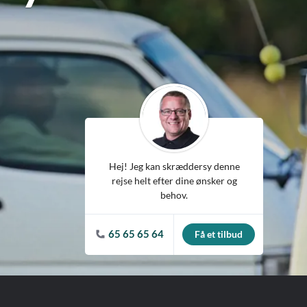
ean
Hej! Jeg kan skræddersy denne
rejse helt efter dine ønsker og
behov.
65 65 65 64
Få et tilbud