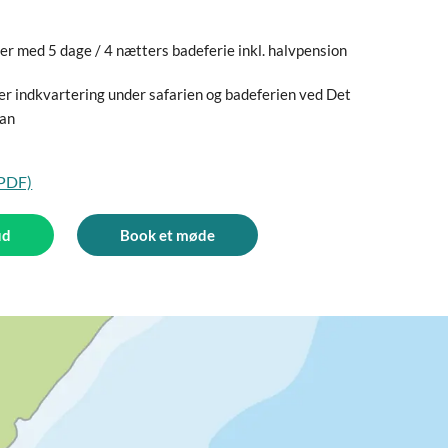
er med 5 dage / 4 nætters badeferie inkl. halvpension
er indkvartering under safarien og badeferien ved Det
ean
(PDF)
ud
Book et møde