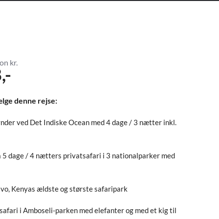
on kr.
,-
ælge denne rejse:
nder ved Det Indiske Ocean med 4 dage / 3 nætter inkl.
n
 5 dage / 4 nætters privatsafari i 3 nationalparker med
vo, Kenyas ældste og største safaripark
afari i Amboseli-parken med elefanter og med et kig til