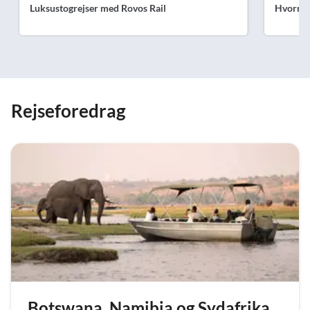
Luksustogrejser med Rovos Rail
Hvornår 
Rejseforedrag
Botswana, Namibia og Sydafrika