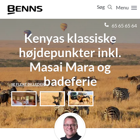
Søg
Menu
Luk
65 65 65 64
Kenyas klassiske
Vis resultater for:
Alle
Ferierejser
højdepunkter inkl.
Firma- og temarejser
Studierejser
Masai Mara og
badeferie
SE FLERE BILLEDER
14 dage