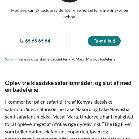
Hej! Jeg kan skræddersy denne rejse helt efter dine ønsker og
behov.
65 65 65 64
Få et tilbud
Safari
Kenyas klassiske højdepunkter inkl. Masai Mara og badeferie
Oplev tre klassiske safariområder, og slut af med
en badeferie
I kommer her på en safari til tre af Kenyas klassiske
safariområder: safarisøerne Lake Nakuru og Lake Naivasha,
samt safariens mekka, Masai Mara. Undervejs har I mulighed
for at opleve meget af Afrikas rige dyreliv inkl. ”The Big Five”,
som tæller bøflen, elefanten, leoparden, løven og
næsehornet. I kommer rundt I jeres egen private safarivogn