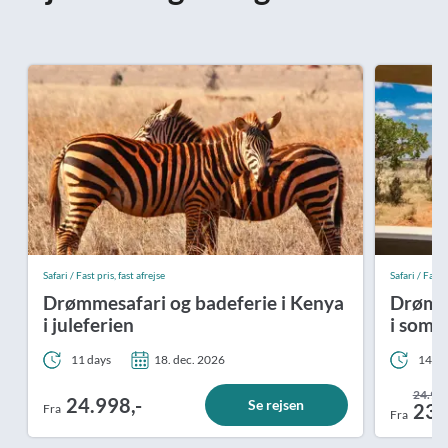
Safari / Fast pris, fast afrejse
Safari / Fast p
Drømmesafari og badeferie i Kenya
Drømme
i juleferien
i somm
11 days
18. dec. 2026
14 da
24.998
24.998,-
Se rejsen
23.
Fra
Fra