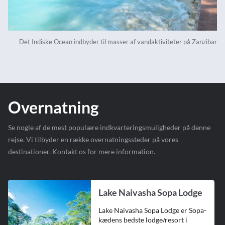
Det Indiske Ocean indbyder til masser af vandaktiviteter på Zanzibar
Overnatning
Se nogle af de mest populære indkvarteringsmuligheder på denne
rejse. Vi tilbyder en række overnatningssteder på vores
destinationer. Kontakt os for mere information.
Lake Naivasha Sopa Lodge
Lake Naivasha Sopa Lodge er Sopa-
kædens bedste lodge/resort i