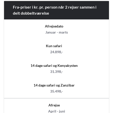
Fra-priser i kr. pr. person når 2 rejser sammen i
delt dobbeltværelse
Afrejsedato
Januar - marts
Kun safari
24.898,-
14 dage safari og Kenyakysten
31.398,-
14 dage safari og Zanzibar
35.498,-
Afrejse
April - juni