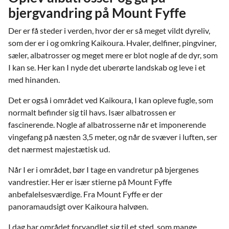
bjergvandring på Mount Fyffe
Der er få steder i verden, hvor der er så meget vildt dyreliv,
som der er i og omkring Kaikoura. Hvaler, delfiner, pingviner,
sæler, albatrosser og meget mere er blot nogle af de dyr, som
I kan se. Her kan I nyde det uberørte landskab og leve i et
med hinanden.
Det er også i området ved Kaikoura, I kan opleve fugle, som
normalt befinder sig til havs. Især albatrossen er
fascinerende. Nogle af albatrosserne når et imponerende
vingefang på næsten 3,5 meter, og når de svæver i luften, ser
det nærmest majestætisk ud.
Når I er i området, bør I tage en vandretur på bjergenes
vandrestier. Her er især stierne på Mount Fyffe
anbefalelsesværdige. Fra Mount Fyffe er der
panoramaudsigt over Kaikoura halvøen.
I dag har området forvandlet sig til et sted, som mange