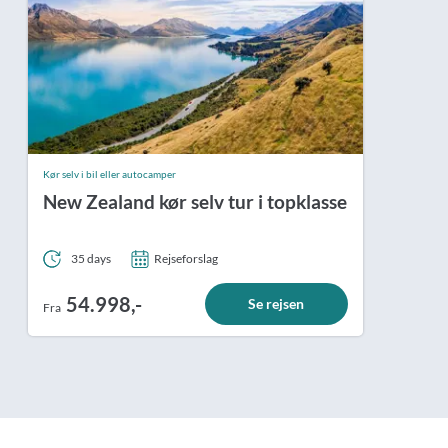
Kør selv i bil eller autocamper
New Zealand kør selv tur i topklasse
35 days
Rejseforslag
54.998,-
Se rejsen
Fra