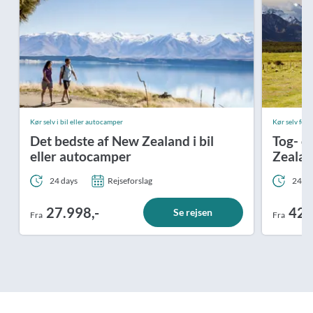
Kør selv i bil eller autocamper
Kør selv ferie
Det bedste af New Zealand i bil
Tog- o
eller autocamper
Zeala
24 days
Rejseforslag
24 da
27.998,-
42.
Se rejsen
Fra
Fra