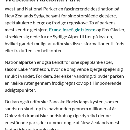
Westland National Park er en fascinerende destination på
New Zealands Sydø, berømt for sine storslåede gletsjere,
spektakulære bjerge og frodige regnskove. To af parkens
mest kendte gletsjere,
Franz Josef-gletsjeren
og Fox Glacier,
strækker sig nede fra de Sydlige Alper til tæt på kysten,
hvilket gør det muligt at udforske disse isformationer til fods
eller fra luften i en helikopter.
Nationalparken er også kendt for sine spejlblanke søer,
såsom Lake Matheson, hvor de omgivende bjerge spejler sig
smukt i vandet. For dem, der elsker vandring, tilbyder parken
en række ruter gennem frodig regnskov op til imponerende
udsigtspunkter.
Du kan også udforske Pancake Rocks langs kysten, som er
sandsten skudt op fra havbunden gennem millioner af år.
Oplev det dramatiske landskab og rige dyreliv i denne
enestående park, der rummer nogle af New Zealands mest
fantastiske naturoplevelser.