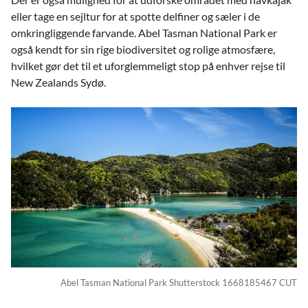
eller tage en sejltur for at spotte delfiner og sæler i de
omkringliggende farvande. Abel Tasman National Park er
også kendt for sin rige biodiversitet og rolige atmosfære,
hvilket gør det til et uforglemmeligt stop på enhver rejse til
New Zealands Sydø.
Abel Tasman National Park Shutterstock 1668185467 CUT