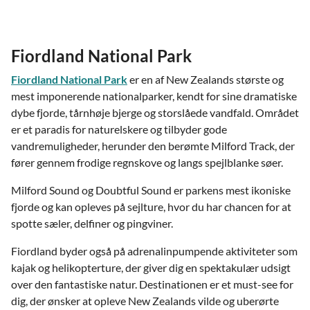
Fiordland National Park
Fiordland National Park
er en af New Zealands største og
mest imponerende nationalparker, kendt for sine dramatiske
dybe fjorde, tårnhøje bjerge og storslåede vandfald. Området
er et paradis for naturelskere og tilbyder gode
vandremuligheder, herunder den berømte Milford Track, der
fører gennem frodige regnskove og langs spejlblanke søer.
Milford Sound og Doubtful Sound er parkens mest ikoniske
fjorde og kan opleves på sejlture, hvor du har chancen for at
spotte sæler, delfiner og pingviner.
Fiordland byder også på adrenalinpumpende aktiviteter som
kajak og helikopterture, der giver dig en spektakulær udsigt
over den fantastiske natur. Destinationen er et must-see for
dig, der ønsker at opleve New Zealands vilde og uberørte