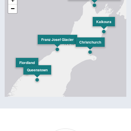
−
Kaikoura
Franz Josef Glacier
Christchurch
Fiordland
Queenstown