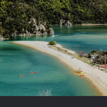
Royal Caribb
VIVA Cruises
ika