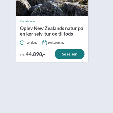
Kør selv ferie
Oplev New Zealands natur på
en kør selv-tur og til fods
24 dage
Rejseforslag
44.898,-
Se rejsen
Fra