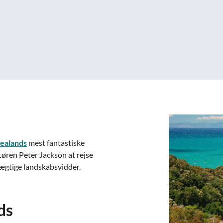
ealands
mest fantastiske
tøren Peter Jackson at rejse
mægtige landskabsvidder.
ds