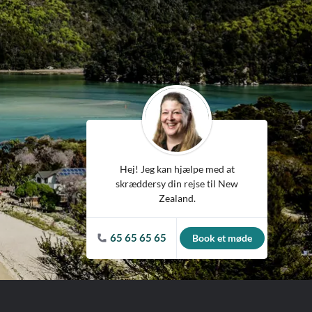
ean
Hej! Jeg kan hjælpe med at
skræddersy din rejse til New
Zealand.
65 65 65 65
Book et møde