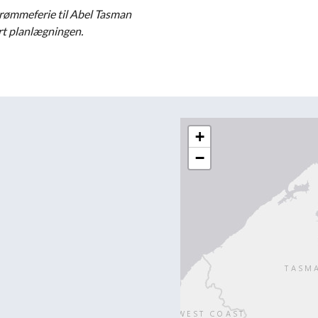
 drømmeferie til Abel Tasman
art planlægningen.
+
−