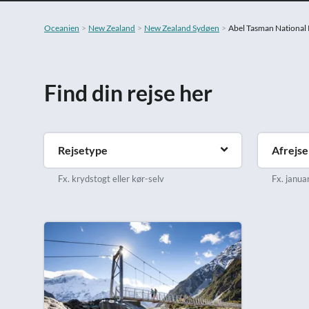
Oceanien
New Zealand
New Zealand Sydøen
Abel Tasman National 
Find din rejse her
Rejsetype
Afrejs
Fx. krydstogt eller kør-selv
Fx. januar 