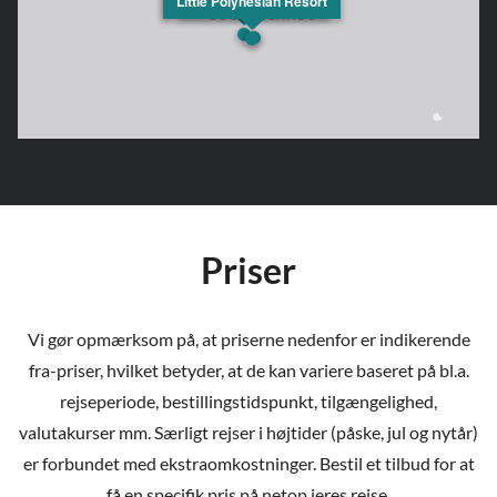
Little Polynesian Resort
Priser
Vi gør opmærksom på, at priserne nedenfor er indikerende
fra-priser, hvilket betyder, at de kan variere baseret på bl.a.
rejseperiode, bestillingstidspunkt, tilgængelighed,
valutakurser mm. Særligt rejser i højtider (påske, jul og nytår)
er forbundet med ekstraomkostninger. Bestil et tilbud for at
få en specifik pris på netop jeres rejse.