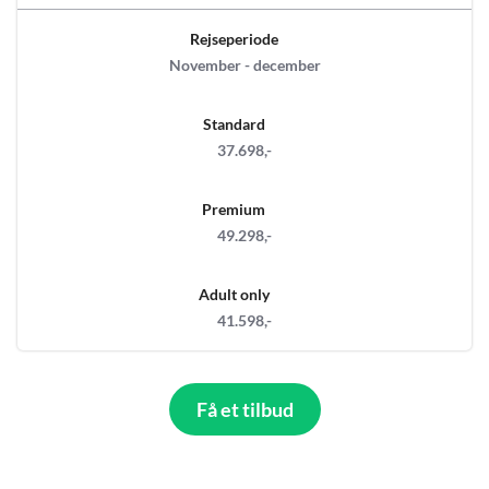
Rejseperiode
November - december
Standard
37.698,-
Premium
49.298,-
Adult only
41.598,-
Få et tilbud