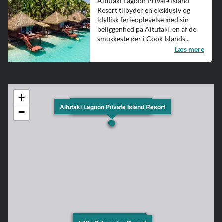
Aitutaki Lagoon Private Island
Resort tilbyder en eksklusiv og
idyllisk ferieoplevelse med sin
beliggenhed på Aitutaki, en af de
smukkeste øer i Cook Islands...
Læs mere
+
Etu Moana Beach Resort
Tamanu Beach Resort
Aitutaki Lagoon Private Island Resort
−
Manuia Beach Resort
Muri Beachcomber