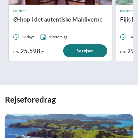
Badeferie
Badeferie
Ø-hop i det autentiske Maldiverne
Fijis k
13 days
Rejseforslag
14 da
25.598,-
29.
Se rejsen
Fra
Fra
Rejseforedrag