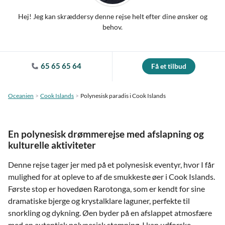
Hej! Jeg kan skræddersy denne rejse helt efter dine ønsker og
behov.
65 65 65 64
Få et tilbud
Oceanien
Cook Islands
Polynesisk paradis i Cook Islands
En polynesisk drømmerejse med afslapning og
kulturelle aktiviteter
Denne rejse tager jer med på et polynesisk eventyr, hvor I får
mulighed for at opleve to af de smukkeste øer i Cook Islands.
Første stop er hovedøen Rarotonga, som er kendt for sine
dramatiske bjerge og krystalklare laguner, perfekte til
snorkling og dykning. Øen byder på en afslappet atmosfære
med en autentisk polynesisk stemning. I kan udforske