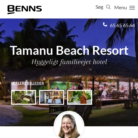
Søg
Menu
Luk
65 65 65 64
Vis resultater for:
Alle
Ferierejser
Tamanu Beach Resort
Firma- og temarejser
Studierejser
Hyggeligt familieejet hotel
SE FLERE BILLEDER