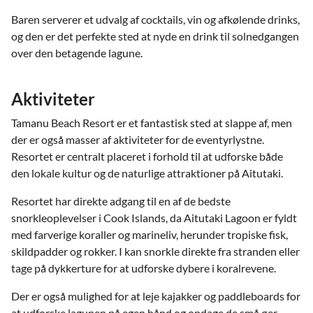
Baren serverer et udvalg af cocktails, vin og afkølende drinks,
og den er det perfekte sted at nyde en drink til solnedgangen
over den betagende lagune.
Aktiviteter
Tamanu Beach Resort er et fantastisk sted at slappe af, men
der er også masser af aktiviteter for de eventyrlystne.
Resortet er centralt placeret i forhold til at udforske både
den lokale kultur og de naturlige attraktioner på Aitutaki.
Resortet har direkte adgang til en af de bedste
snorkleoplevelser i Cook Islands, da Aitutaki Lagoon er fyldt
med farverige koraller og marineliv, herunder tropiske fisk,
skildpadder og rokker. I kan snorkle direkte fra stranden eller
tage på dykkerture for at udforske dybere i koralrevene.
Der er også mulighed for at leje kajakker og paddleboards for
at udforske lagunen på egen hånd og opdage de små øer