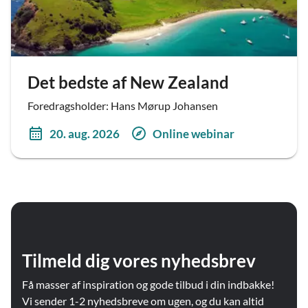
Det bedste af New Zealand
Foredragsholder: Hans Mørup Johansen
20. aug. 2026
Online webinar
Tilmeld dig vores nyhedsbrev
Få masser af inspiration og gode tilbud i din indbakke!
Vi sender 1-2 nyhedsbreve om ugen, og du kan altid