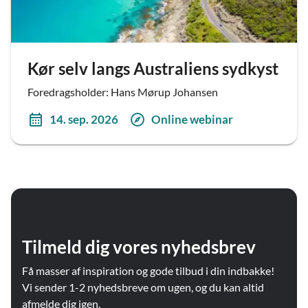
Kør selv langs Australiens sydkyst
Foredragsholder: Hans Mørup Johansen
14. sep. 2026
Online webinar
Tilmeld dig vores nyhedsbrev
Få masser af inspiration og gode tilbud i din indbakke!
Vi sender 1-2 nyhedsbreve om ugen, og du kan altid
afmelde dig igen.