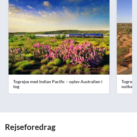
Togrejse med Indian Pacific – oplev Australien i
Togrejs
tog
outback
Rejseforedrag