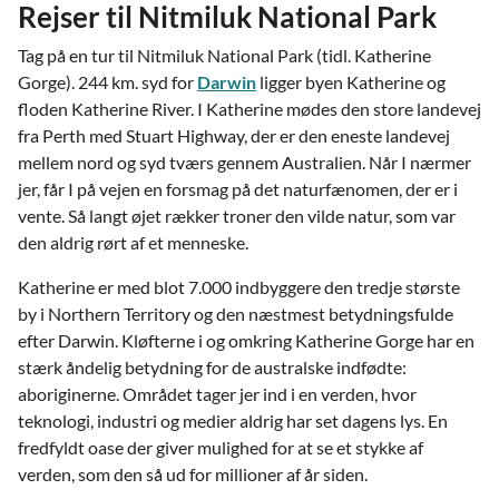
Rejser til Nitmiluk National Park
Tag på en tur til Nitmiluk National Park (tidl. Katherine
Gorge). 244 km. syd for
Darwin
ligger byen Katherine og
floden Katherine River. I Katherine mødes den store landevej
fra Perth med Stuart Highway, der er den eneste landevej
mellem nord og syd tværs gennem Australien. Når I nærmer
jer, får I på vejen en forsmag på det naturfænomen, der er i
vente. Så langt øjet rækker troner den vilde natur, som var
den aldrig rørt af et menneske.
Katherine er med blot 7.000 indbyggere den tredje største
by i Northern Territory og den næstmest betydningsfulde
efter Darwin. Kløfterne i og omkring Katherine Gorge har en
stærk åndelig betydning for de australske indfødte:
aboriginerne. Området tager jer ind i en verden, hvor
teknologi, industri og medier aldrig har set dagens lys. En
fredfyldt oase der giver mulighed for at se et stykke af
verden, som den så ud for millioner af år siden.