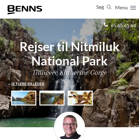
Søg
Menu
Luk
65 65 65 64
Rejser til Nitmiluk
Vis resultater for:
Alle
Ferierejser
Firma- og temarejser
Studierejser
National Park
Tidligere Katherine Gorge
SE FLERE BILLEDER