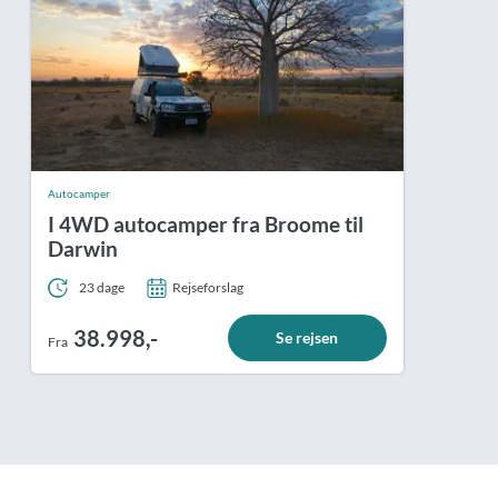
Autocamper
I 4WD autocamper fra Broome til
Darwin
23 dage
Rejseforslag
38.998,-
Se rejsen
Fra