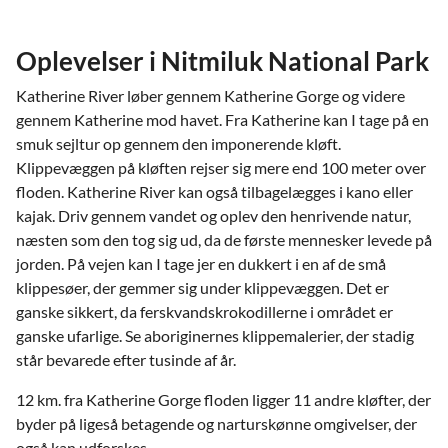
Oplevelser i Nitmiluk National Park
Katherine River løber gennem Katherine Gorge og videre
gennem Katherine mod havet. Fra Katherine kan I tage på en
smuk sejltur op gennem den imponerende kløft.
Klippevæggen på kløften rejser sig mere end 100 meter over
floden. Katherine River kan også tilbagelægges i kano eller
kajak. Driv gennem vandet og oplev den henrivende natur,
næsten som den tog sig ud, da de første mennesker levede på
jorden. På vejen kan I tage jer en dukkert i en af de små
klippesøer, der gemmer sig under klippevæggen. Det er
ganske sikkert, da ferskvandskrokodillerne i området er
ganske ufarlige. Se aboriginernes klippemalerier, der stadig
står bevarede efter tusinde af år.
12 km. fra Katherine Gorge floden ligger 11 andre kløfter, der
byder på ligeså betagende og narturskønne omgivelser, der
også kan udforskes.