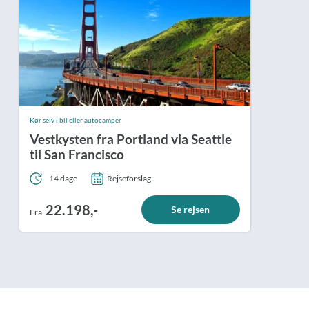
Kør selv i bil eller autocamper
Vestkysten fra Portland via Seattle
til San Francisco
14 dage
Rejseforslag
22.198,-
Se rejsen
Fra