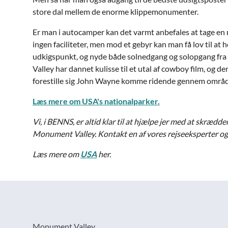
store dal mellem de enorme klippemonumenter.
Er man i autocamper kan det varmt anbefales at tage en 
ingen faciliteter, men mod et gebyr kan man få lov til at 
udkigspunkt, og nyde både solnedgang og solopgang fr
Valley har dannet kulisse til et utal af cowboy film, og der
forestille sig John Wayne komme ridende gennem områd
Læs mere om USA's nationalparker.
Vi, i BENNS, er altid klar til at hjælpe jer med at skrædde
Monument Valley. Kontakt en af vores rejseeksperter og
Læs mere om
USA
her.
Monument Valley