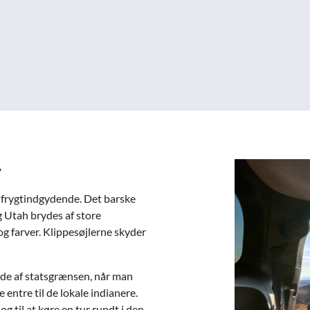
y
 frygtindgydende. Det barske
 Utah brydes af store
g farver. Klippesøjlerne skyder
ide af statsgrænsen, når man
entre til de lokale indianere.
 til at køre en tur rundt i den