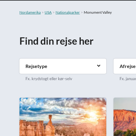
Nordamerika
USA
Nationalparker
Monument Valley
Find din rejse her
Rejsetype
Afrejs
Fx. krydstogt eller kør-selv
Fx. januar 