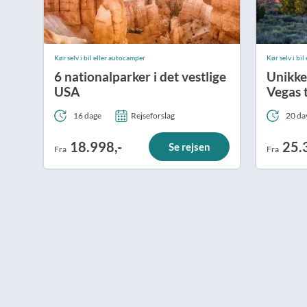
Kør selv i bil eller autocamper
Kør selv i bi
6 nationalparker i det vestlige
Unikke
USA
Vegas 
16 dage
Rejseforslag
20 da
18.998,-
25.
Se rejsen
Fra
Fra