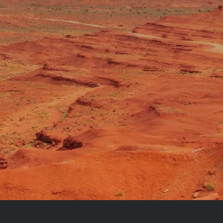
Royal Caribb
VIVA Cruises
ika