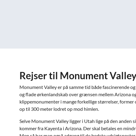
Rejser til Monument Valle
Monument Valley er på samme tid både fascinerende og
og flade ørkenlandskab over grænsen mellem Arizona og
klippemonumenter i mange forkellige størrelser, former o
op til 300 meter lodret op mod himlen.
Selve Monument Valley ligger i Utah lige på den anden s
kommer fra Kayenta i Arizona. Der skal betales en mindre 
Men så har man også adgang til de bedste udsigtsposter og