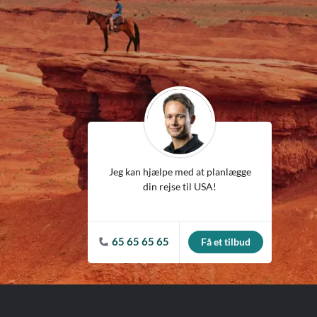
ean
Jeg kan hjælpe med at planlægge
din rejse til USA!
65 65 65 65
Få et tilbud