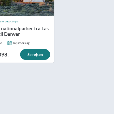
l eller autocamper
 nationalparker fra Las
til Denver
ys
Rejseforslag
398,-
Se rejsen