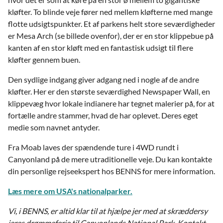
kløfter. To blinde veje fører ned mellem kløfterne med mange
flotte udsigtspunkter. Et af parkens helt store seværdigheder
er Mesa Arch (se billede ovenfor), der er en stor klippebue på
kanten af en stor kløft med en fantastisk udsigt til flere
kløfter gennem buen.
Den sydlige indgang giver adgang ned i nogle af de andre
kløfter. Her er den største seværdighed Newspaper Wall, en
klippevæg hvor lokale indianere har tegnet malerier på, for at
fortælle andre stammer, hvad de har oplevet. Deres eget
medie som navnet antyder.
Fra Moab laves der spændende ture i 4WD rundt i
Canyonland på de mere utraditionelle veje. Du kan kontakte
din personlige rejseekspert hos BENNS for mere information.
Læs mere om USA's nationalparker.
Vi, i BENNS, er altid klar til at hjælpe jer med at skræddersy
jeres drømmeferie til Canyonlands National Park. Kontakt