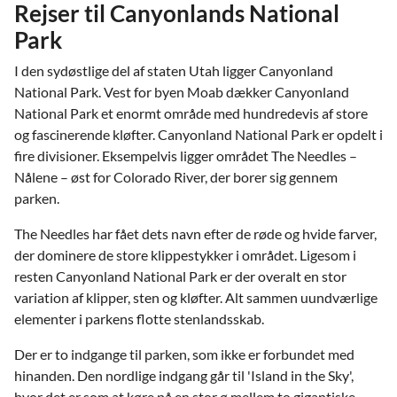
Rejser til Canyonlands National
Park
I den sydøstlige del af staten Utah ligger Canyonland
National Park. Vest for byen Moab dækker Canyonland
National Park et enormt område med hundredevis af store
og fascinerende kløfter. Canyonland National Park er opdelt i
fire divisioner. Eksempelvis ligger området The Needles –
Nålene – øst for Colorado River, der borer sig gennem
parken.
The Needles har fået dets navn efter de røde og hvide farver,
der dominere de store klippestykker i området. Ligesom i
resten Canyonland National Park er der overalt en stor
variation af klipper, sten og kløfter. Alt sammen uundværlige
elementer i parkens flotte stenlandsskab.
Der er to indgange til parken, som ikke er forbundet med
hinanden. Den nordlige indgang går til 'Island in the Sky',
hvor det er som at køre på en stor ø mellem to gigantiske