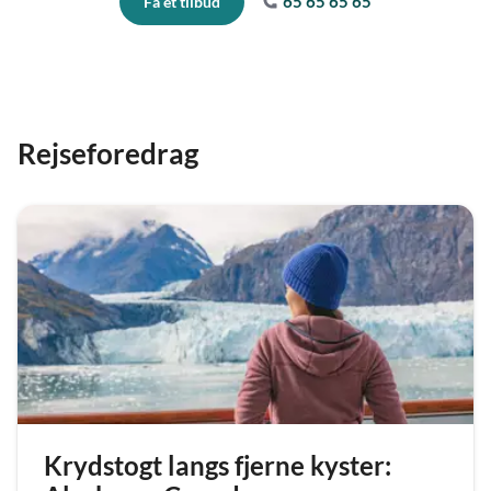
65 65 65 65
Få et tilbud
Rejseforedrag
Krydstogt langs fjerne kyster: